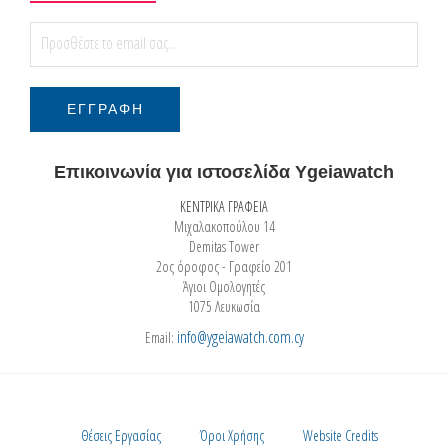
Επικοινωνία για ιστοσελίδα Ygeiawatch
ΚΕΝΤΡΙΚΑ ΓΡΑΦΕΙΑ
Μιχαλακοπούλου 14
Demitas Tower
2ος όροφος - Γραφείο 201
Άγιοι Ομολογητές
1075 Λευκωσία
info@ygeiawatch.com.cy
Email:
Θέσεις Εργασίας
Όροι Χρήσης
Website Credits