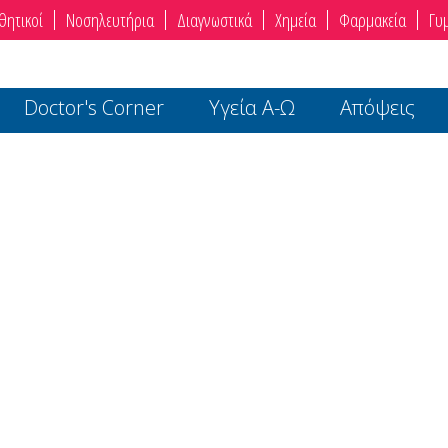
θητικοί
Νοσηλευτήρια
Διαγνωστικά
Χημεία
Φαρμακεία
Γυ
Doctor's Corner
Υγεία Α-Ω
Απόψεις