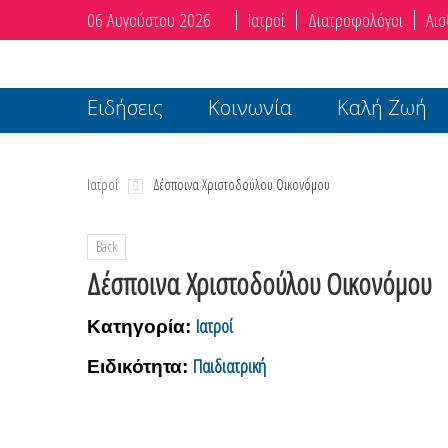
06 Αυγούστου 2026
Ιατροί
Διατροφολόγοι
Αισ
Ειδήσεις
Κοινωνία
Καλή Ζωή
Ιατροί
Δέσποινα Χριστοδούλου Οικονόμου
Back
Δέσποινα Χριστοδούλου Οικονόμου
Ιατροί
Κατηγορία:
Παιδιατρική
Ειδικότητα: