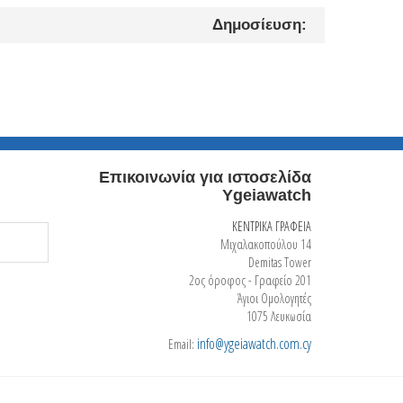
Δημοσίευση:
Επικοινωνία για ιστοσελίδα
Ygeiawatch
ΚΕΝΤΡΙΚΑ ΓΡΑΦΕΙΑ
Μιχαλακοπούλου 14
Demitas Tower
2ος όροφος - Γραφείο 201
Άγιοι Ομολογητές
1075 Λευκωσία
info@ygeiawatch.com.cy
Email: