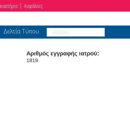
μναστήρια
Ασφάλειες
Δελτία Τύπου
Αριθμός εγγραφής ιατρού:
1819