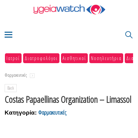
Ιατροί
Διατροφολόγοι
Αισθητικοί
Νοσηλευτήρια
Διαγ
Φαρμακευτικές
Back
Costas Papaellinas Organization – Limassol
Φαρμακευτικές
Κατηγορία: