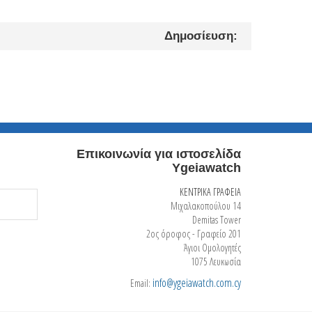
Δημοσίευση:
Επικοινωνία για ιστοσελίδα
Ygeiawatch
ΚΕΝΤΡΙΚΑ ΓΡΑΦΕΙΑ
Μιχαλακοπούλου 14
Demitas Tower
2ος όροφος - Γραφείο 201
Άγιοι Ομολογητές
1075 Λευκωσία
info@ygeiawatch.com.cy
Email: