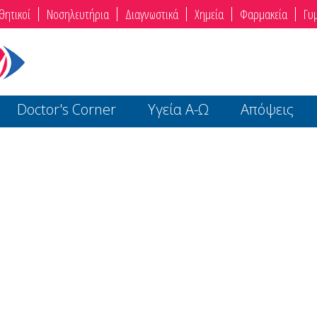
θητικοί
Νοσηλευτήρια
Διαγνωστικά
Χημεία
Φαρμακεία
Γυ
Doctor's Corner
Υγεία Α-Ω
Απόψεις