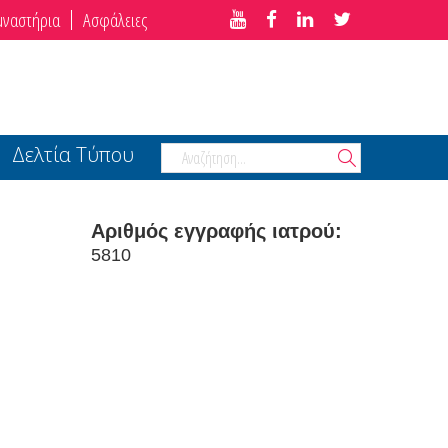
μναστήρια
Ασφάλειες
Δελτία Τύπου
Αριθμός εγγραφής ιατρού:
5810