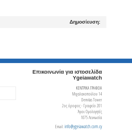
Δημοσίευση:
Επικοινωνία για ιστοσελίδα
Ygeiawatch
ΚΕΝΤΡΙΚΑ ΓΡΑΦΕΙΑ
Μιχαλακοπούλου 14
Demitas Tower
2ος όροφος - Γραφείο 201
Άγιοι Ομολογητές
1075 Λευκωσία
info@ygeiawatch.com.cy
Email: