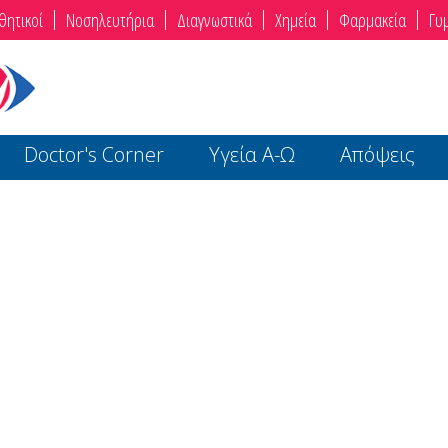
θητικοί
Νοσηλευτήρια
Διαγνωστικά
Χημεία
Φαρμακεία
Γυ
Doctor's Corner
Υγεία Α-Ω
Απόψεις