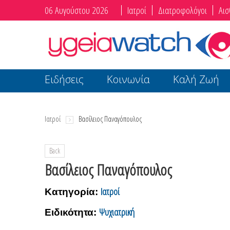
06 Αυγούστου 2026
Ιατροί
Διατροφολόγοι
Αισ
Ειδήσεις
Κοινωνία
Καλή Ζωή
Ιατροί
Βασίλειος Παναγόπουλος
Back
Βασίλειος Παναγόπουλος
Ιατροί
Κατηγορία:
Ψυχιατρική
Ειδικότητα: