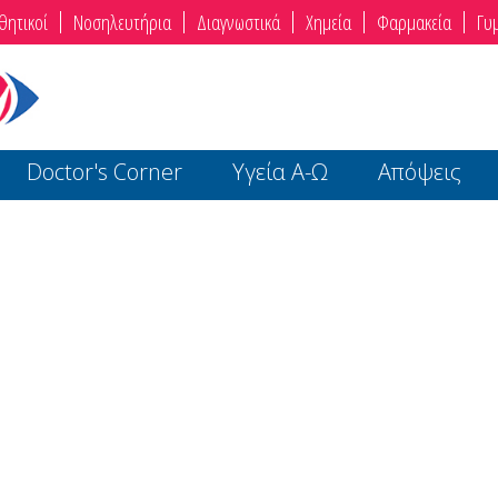
θητικοί
Νοσηλευτήρια
Διαγνωστικά
Χημεία
Φαρμακεία
Γυ
Doctor's Corner
Υγεία Α-Ω
Απόψεις