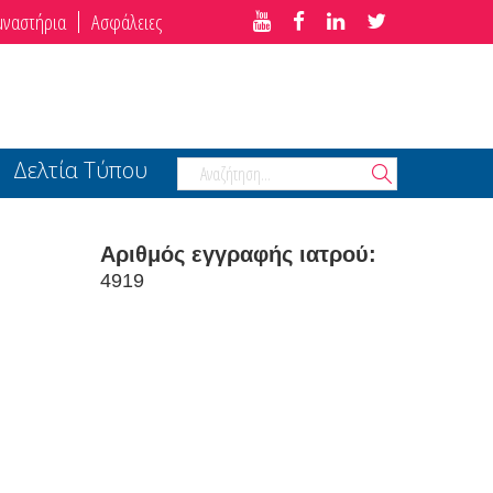
μναστήρια
Ασφάλειες
Δελτία Τύπου
Αριθμός εγγραφής ιατρού:
4919