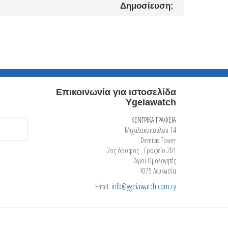
Δημοσίευση:
Επικοινωνία για ιστοσελίδα
Ygeiawatch
ΚΕΝΤΡΙΚΑ ΓΡΑΦΕΙΑ
Μιχαλακοπούλου 14
Demitas Tower
2ος όροφος - Γραφείο 201
Άγιοι Ομολογητές
1075 Λευκωσία
info@ygeiawatch.com.cy
Email: