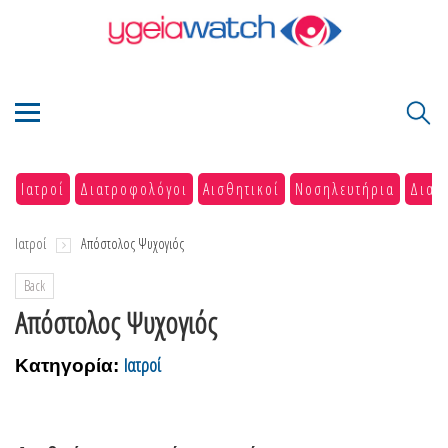
Ιατροί
Διατροφολόγοι
Αισθητικοί
Νοσηλευτήρια
Διαγ
Ιατροί
Απόστολος Ψυχογιός
Back
Απόστολος Ψυχογιός
Ιατροί
Κατηγορία: