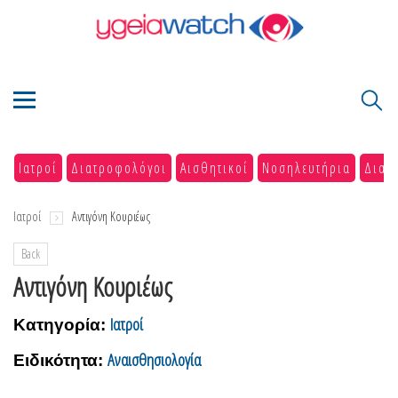
Ιατροί
Διατροφολόγοι
Αισθητικοί
Νοσηλευτήρια
Διαγ
Ιατροί
Αντιγόνη Κουριέως
Back
Αντιγόνη Κουριέως
Ιατροί
Κατηγορία:
Αναισθησιολογία
Ειδικότητα: