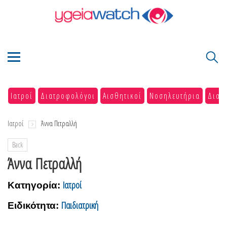
Ιατροί
Διατροφολόγοι
Αισθητικοί
Νοσηλευτήρια
Διαγ
Ιατροί
Άννα Πετραλλή
Back
Άννα Πετραλλή
Ιατροί
Κατηγορία:
Παιδιατρική
Ειδικότητα: