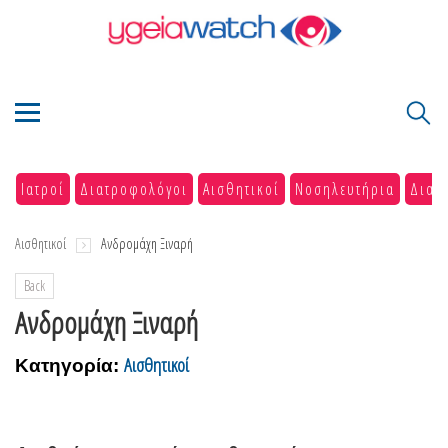
Ιατροί
Διατροφολόγοι
Αισθητικοί
Νοσηλευτήρια
Διαγ
Αισθητικοί
Ανδρομάχη Ξιναρή
Back
Ανδρομάχη Ξιναρή
Αισθητικοί
Κατηγορία: