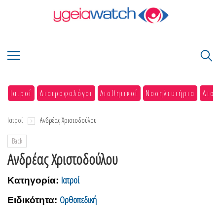
Ιατροί
Διατροφολόγοι
Αισθητικοί
Νοσηλευτήρια
Διαγ
Ιατροί
Ανδρέας Χριστοδούλου
Back
Ανδρέας Χριστοδούλου
Ιατροί
Κατηγορία:
Ορθοπεδική
Ειδικότητα: