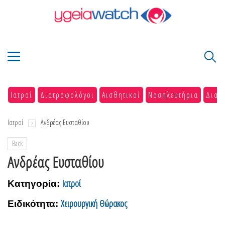
Ιατροί
Διατροφολόγοι
Αισθητικοί
Νοσηλευτήρια
Διαγ
Ιατροί
Ανδρέας Ευσταθίου
Back
Ανδρέας Ευσταθίου
Ιατροί
Κατηγορία:
Χειρουργική Θώρακος
Ειδικότητα: