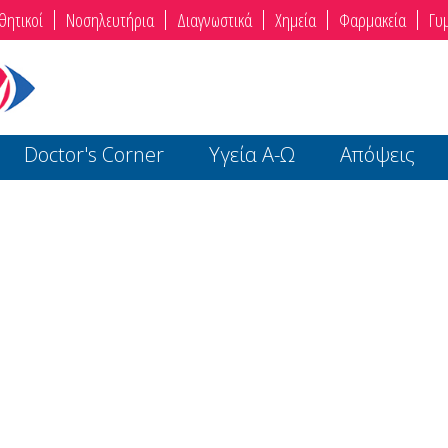
θητικοί
Νοσηλευτήρια
Διαγνωστικά
Χημεία
Φαρμακεία
Γυ
Doctor's Corner
Υγεία Α-Ω
Απόψεις