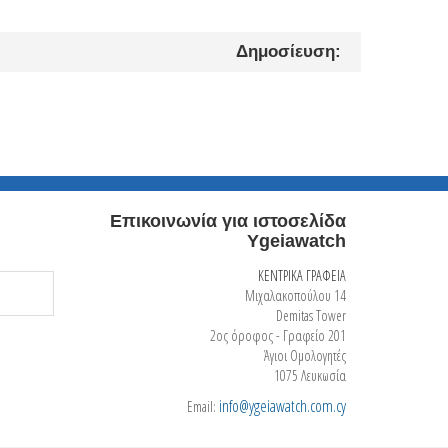
Δημοσίευση:
Επικοινωνία για ιστοσελίδα
Ygeiawatch
ΚΕΝΤΡΙΚΑ ΓΡΑΦΕΙΑ
Μιχαλακοπούλου 14
Demitas Tower
2ος όροφος - Γραφείο 201
Άγιοι Ομολογητές
1075 Λευκωσία
info@ygeiawatch.com.cy
Email: