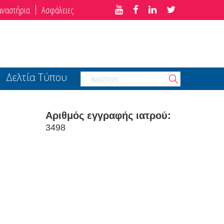
μναστήρια
Ασφάλειες
Δελτία Τύπου
Αριθμός εγγραφής ιατρού:
3498