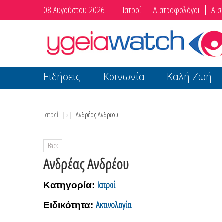
08 Αυγούστου 2026
Ιατροί
Διατροφολόγοι
Αισ
Ειδήσεις
Κοινωνία
Καλή Ζωή
Ιατροί
Ανδρέας Ανδρέου
Back
Ανδρέας Ανδρέου
Ιατροί
Κατηγορία:
Ακτινολογία
Ειδικότητα: