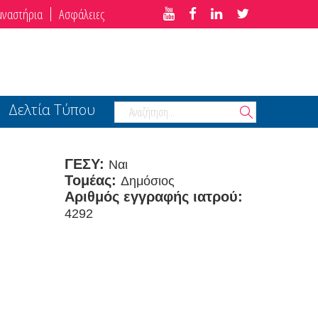
μναστήρια
Ασφάλειες
Δελτία Τύπου
ΓΕΣΥ:
Ναι
Τομέας:
Δημόσιος
Αριθμός εγγραφής ιατρού:
4292