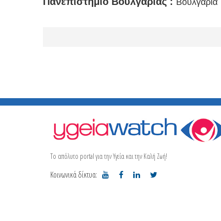
Πανεπιστήμιο Βουλγαρίας :
Βουλγαρία
Το απόλυτο portal για την Υγεία και την Καλή Ζωή!
Κοινωνικά δίκτυα: