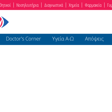
θητικοί
Νοσηλευτήρια
Διαγνωστικά
Χημεία
Φαρμακεία
Γυ
Doctor's Corner
Υγεία Α-Ω
Απόψεις