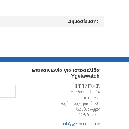
Δημοσίευση:
Επικοινωνία για ιστοσελίδα
Ygeiawatch
ΚΕΝΤΡΙΚΑ ΓΡΑΦΕΙΑ
Μιχαλακοπούλου 14
Demitas Tower
2ος όροφος - Γραφείο 201
Άγιοι Ομολογητές
1075 Λευκωσία
info@ygeiawatch.com.cy
Email: