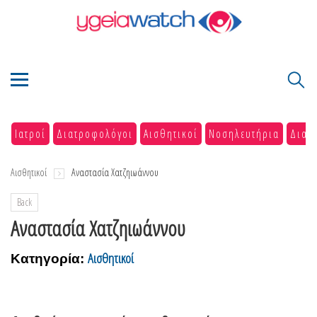
Ιατροί
Διατροφολόγοι
Αισθητικοί
Νοσηλευτήρια
Διαγ
Αισθητικοί
Αναστασία Χατζηιωάννου
Back
Αναστασία Χατζηιωάννου
Αισθητικοί
Κατηγορία: