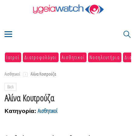
Ιατροί
Διατροφολόγοι
Αισθητικοί
Νοσηλευτήρια
Διαγ
Αισθητικοί
Αλίνα Κουτρούζα
Back
Αλίνα Κουτρούζα
Αισθητικοί
Κατηγορία: