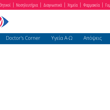
θητικοί
Νοσηλευτήρια
Διαγνωστικά
Χημεία
Φαρμακεία
Γυ
Doctor's Corner
Υγεία Α-Ω
Απόψεις