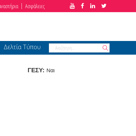
μναστήρια
Ασφάλειες
Δελτία Τύπου
ΓΕΣΥ:
Ναι