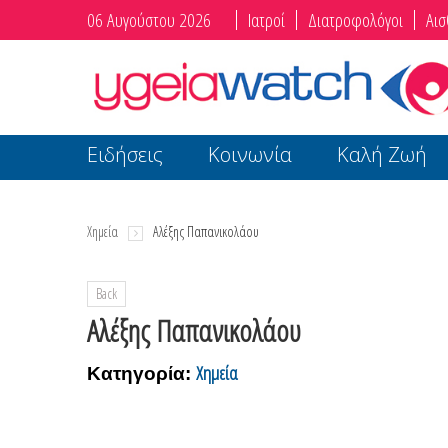
06 Αυγούστου 2026
Ιατροί
Διατροφολόγοι
Αισ
Ειδήσεις
Κοινωνία
Καλή Ζωή
Χημεία
Αλέξης Παπανικολάου
Back
Αλέξης Παπανικολάου
Χημεία
Κατηγορία: