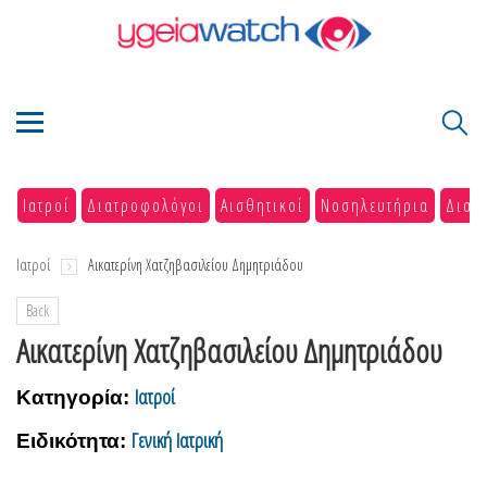
Ιατροί
Διατροφολόγοι
Αισθητικοί
Νοσηλευτήρια
Διαγ
Ιατροί
Αικατερίνη Χατζηβασιλείου Δημητριάδου
Back
Αικατερίνη Χατζηβασιλείου Δημητριάδου
Ιατροί
Κατηγορία:
Γενική Ιατρική
Ειδικότητα: