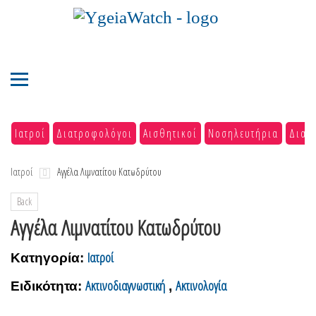
Ιατροί
Διατροφολόγοι
Αισθητικοί
Νοσηλευτήρια
Διαγ
Ιατροί
Αγγέλα Λιμνατίτου Κατωδρύτου
Back
Αγγέλα Λιμνατίτου Κατωδρύτου
Ιατροί
Κατηγορία:
Ακτινοδιαγνωστική
Ακτινολογία
Ειδικότητα:
,