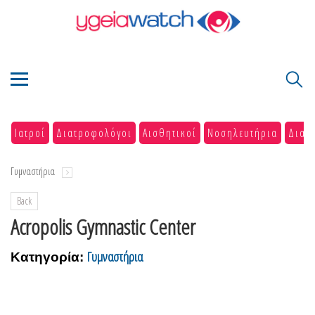
Ιατροί
Διατροφολόγοι
Αισθητικοί
Νοσηλευτήρια
Διαγ
Γυμναστήρια
Back
Acropolis Gymnastic Center
Γυμναστήρια
Κατηγορία: