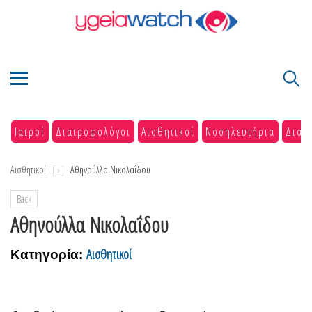
Ιατροί
Διατροφολόγοι
Αισθητικοί
Νοσηλευτήρια
Διαγ
Αισθητικοί
Αθηνούλλα Νικολαΐδου
Back
Αθηνούλλα Νικολαΐδου
Αισθητικοί
Κατηγορία: