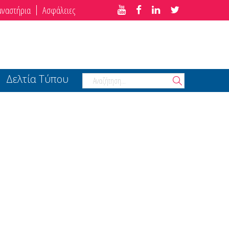
μναστήρια
Ασφάλειες
Δελτία Τύπου