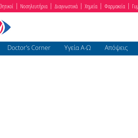
θητικοί
Νοσηλευτήρια
Διαγνωστικά
Χημεία
Φαρμακεία
Γυ
Doctor's Corner
Υγεία Α-Ω
Απόψεις