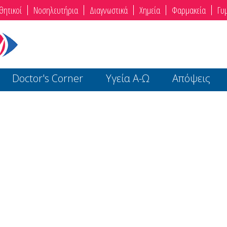
θητικοί
Νοσηλευτήρια
Διαγνωστικά
Χημεία
Φαρμακεία
Γυ
Doctor's Corner
Υγεία Α-Ω
Απόψεις