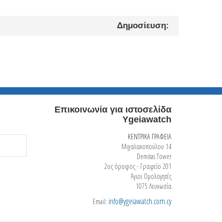
Δημοσίευση:
Επικοινωνία για ιστοσελίδα
Ygeiawatch
ΚΕΝΤΡΙΚΑ ΓΡΑΦΕΙΑ
Μιχαλακοπούλου 14
Demitas Tower
2ος όροφος - Γραφείο 201
Άγιοι Ομολογητές
1075 Λευκωσία
info@ygeiawatch.com.cy
Email: