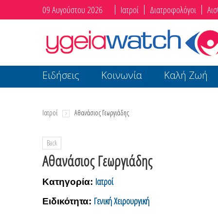
09 Αυγούστου 2026
Ιατροί
Διατροφολόγοι
Αισ
Ειδήσεις
Κοινωνία
Καλή Ζωή
Ιατροί
Αθανάσιος Γεωργιάδης
Back
Αθανάσιος Γεωργιάδης
Ιατροί
Κατηγορία:
Γενική Χειρουργική
Ειδικότητα: