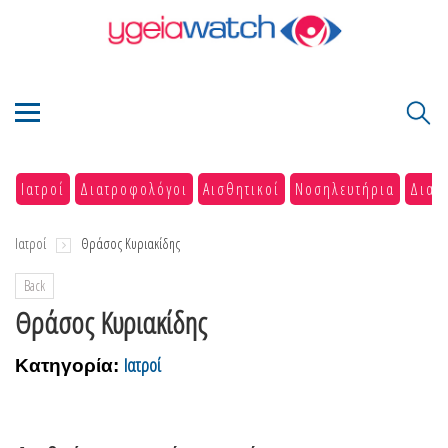
Ιατροί
Διατροφολόγοι
Αισθητικοί
Νοσηλευτήρια
Διαγ
Ιατροί
Θράσος Κυριακίδης
Back
Θράσος Κυριακίδης
Ιατροί
Κατηγορία: