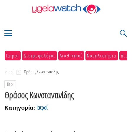
Ιατροί
Διατροφολόγοι
Αισθητικοί
Νοσηλευτήρια
Διαγ
Ιατροί
Θράσος Κωνσταντινίδης
Back
Θράσος Κωνσταντινίδης
Ιατροί
Κατηγορία: