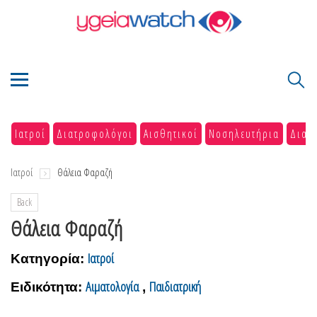
Ιατροί
Διατροφολόγοι
Αισθητικοί
Νοσηλευτήρια
Διαγ
Ιατροί
Θάλεια Φαραζή
Back
Θάλεια Φαραζή
Ιατροί
Κατηγορία:
Αιματολογία
Παιδιατρική
Ειδικότητα:
,