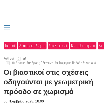
Ιατροί
Διατροφολόγοι
Αισθητικοί
Νοσηλευτήρια
Διαγ
Καλή Ζωή
Σεξ
Οι Βιαστικοί Στις Σχέσεις Οδηγούνται Με Γεωμετρική Πρόοδο Σε Χωρισμό
Οι βιαστικοί στις σχέσεις
οδηγούνται με γεωμετρική
πρόοδο σε χωρισμό
03 Νοεμβρίου 2025, 18:00