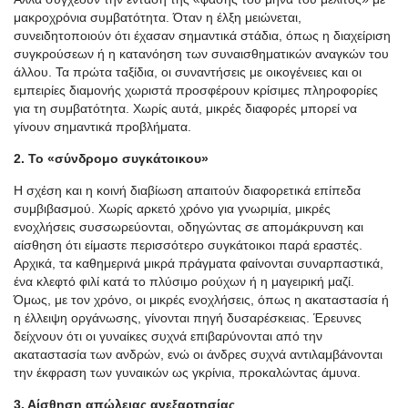
μακροχρόνια συμβατότητα. Όταν η έλξη μειώνεται,
συνειδητοποιούν ότι έχασαν σημαντικά στάδια, όπως η διαχείριση
συγκρούσεων ή η κατανόηση των συναισθηματικών αναγκών του
άλλου. Τα πρώτα ταξίδια, οι συναντήσεις με οικογένειες και οι
εμπειρίες διαμονής χωριστά προσφέρουν κρίσιμες πληροφορίες
για τη συμβατότητα. Χωρίς αυτά, μικρές διαφορές μπορεί να
γίνουν σημαντικά προβλήματα.
2. Το «σύνδρομο συγκάτοικου»
Η σχέση και η κοινή διαβίωση απαιτούν διαφορετικά επίπεδα
συμβιβασμού. Χωρίς αρκετό χρόνο για γνωριμία, μικρές
ενοχλήσεις συσσωρεύονται, οδηγώντας σε απομάκρυνση και
αίσθηση ότι είμαστε περισσότερο συγκάτοικοι παρά εραστές.
Αρχικά, τα καθημερινά μικρά πράγματα φαίνονται συναρπαστικά,
ένα κλεφτό φιλί κατά το πλύσιμο ρούχων ή η μαγειρική μαζί.
Όμως, με τον χρόνο, οι μικρές ενοχλήσεις, όπως η ακαταστασία ή
η έλλειψη οργάνωσης, γίνονται πηγή δυσαρέσκειας. Έρευνες
δείχνουν ότι οι γυναίκες συχνά επιβαρύνονται από την
ακαταστασία των ανδρών, ενώ οι άνδρες συχνά αντιλαμβάνονται
την έκφραση των γυναικών ως γκρίνια, προκαλώντας άμυνα.
3. Αίσθηση απώλειας ανεξαρτησίας