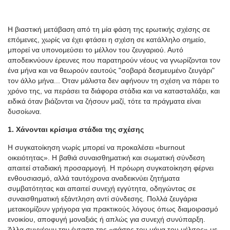
Η βιαστική μετάβαση από τη μία φάση της ερωτικής σχέσης σε
επόμενες, χωρίς να έχει φτάσει η σχέση σε κατάλληλο σημείο,
μπορεί να υπονομεύσει το μέλλον του ζευγαριού. Αυτό
αποδεικνύουν έρευνες που παρατηρούν νέους να γνωρίζονται τον
ένα μήνα και να θεωρούν εαυτούς "σοβαρά δεσμευμένο ζευγάρι"
τον άλλο μήνα... Όταν μάλιστα δεν αφήνουν τη σχέση να πάρει το
χρόνο της, να περάσει τα διάφορα στάδια και να κατασταλάξει, και
ειδικά όταν βιάζονται να ζήσουν μαζί, τότε τα πράγματα είναι
δυσοίωνα.
1. Χάνονται κρίσιμα στάδια της σχέσης
Η συγκατοίκηση νωρίς μπορεί να προκαλέσει «burnout
οικειότητας». Η βαθιά συναισθηματική και σωματική σύνδεση
απαιτεί σταδιακή προσαρμογή. Η πρόωρη συγκατοίκηση φέρνει
ενθουσιασμό, αλλά ταυτόχρονα αναδεικνύει ζητήματα
συμβατότητας και απαιτεί συνεχή εγγύτητα, οδηγώντας σε
συναισθηματική εξάντληση αντί σύνδεσης. Πολλά ζευγάρια
μετακομίζουν γρήγορα για πρακτικούς λόγους όπως διαμοιρασμό
ενοικίου, αποφυγή μοναξιάς ή απλώς για συνεχή συνύπαρξη.
Άλλα συγχέουν την ένταση της «φάσης του μήνα του μέλιτος» με