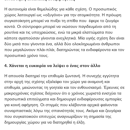
Η αυτονομία είναι θεμελιώδης για κάθε σχέση. Ο προσωπικός
χώρος λειτουργεί ως «οξυγόνο» για την ατομικότητα. Η πρόωρη
συγκατοίκηση μπορεί να πνίξει τη σπίθα που έφερε το ζευγάρι
κοντά. Οι σύντροφοι μπορεί να νιώσουν παγιδευμένοι από τη
ρουτίνα και τις υποχρεώσεις, ενώ τα μικρά ελαττώματα που
κάποτε αγαπούσαν γίνονται ενοχλητικά. Μία υγιής σχέση δεν είναι
δύο μισά που γίνονται ένα, αλλά δύο ολοκληρωμένοι άνθρωποι
που μεγαλώνουν πλάι-πλάι, διατηρώντας τα ενδιαφέροντα και τον
προσωπικό χρόνο τους.
4. Χάνεται η ευκαιρία να λείψει ο ένας στον άλλο
Η απουσία διατηρεί την επιθυμία ζωντανή. Η συνεχής εγγύτητα
στην αρχή της σχέσης εξαλείφει τον χώρο για αναμονή και
επιθυμία, μειώνοντας τη γοητεία και τον ενθουσιασμό. Έρευνες σε
μακροχρόνιες σχέσεις δείχνουν ότι ο χρόνος χωριστά ενισχύει τα
προσωπικά επιτεύγματα και δημιουργεί ενδιαφέρουσες εμπειρίες
για κοινή αφήγηση. Οι στιγμές που κλέβονται αρχικά φαίνονται
συναρπαστικές λόγω της σπανιότητάς τους. Ακόμα και ζευγάρια
που συγκατοικούν επιτυχώς αναγνωρίζουν τη σημασία της
δημιουργίας χώρου για να διατηρηθεί η έλξη.