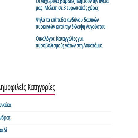
Οι νυχτερινές βάρδιες πλήττουν την υγεία
μας- Μελέτη σε 3 ευρωπαϊκές χώρες
Ψηλά τα επίπεδα κινδύνου δασικών
πυρκαγιών κατά την έκλειψη Αυγούστου
Οικολόγοι: Καταγγελίες για
πυροβολισμούς γάτων στη Λακατάμια
ημοφιλείς Κατηγορίες
υναίκα
νδρας
αιδί