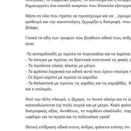
δημιουργούν ένα κοκτέιλ αναγκών που δύσκολα εξισορροπ
Μέσα σε όλα που πρέπει να προσέχουμε και να ...έχουμ
ερεθισμό και την ικανοποίηση, ξεχωρίζει η διατροφή -που ό
βλάψει.
Γενικά τα είδη των τροφών που βοηθούν ειδικά τους άνδρε
είναι:
-Τα εσπεριδοειδή με πρώτα τα πορτοκάλια και τα λεμόνια
- Τα όσπρια με πρώτες σε θρεπτικά συστατικά τις φακές
- Τα προϊόντα ολικής άλεσης με μέτρο.
- Τα φρέσκα λαχανικά και ειδικά αυτά που έχουν σκούρα 
- Οι ξηροί καρποί με πρώτα τα καρύδια.
- Τα θαλασσινά με πρώτες τις γαρίδες και τις καραβίδες.
και ο σολομός.
Από την άλλη πλευρά, η ζάχαρη, το λευκό αλεύρι και το αλ
καταναλώνονται όχι πολύ συχνά και με μέτρο. Κακό φαίνε
διατροφικής αξίας. Αντιθέτως, το παρθένο ελαιόλαδο, παρό
ωφέλιμο για τα αγγεία και τη σεξουαλική υγεία!
Θετική επίδραση ειδικά στους άνδρες φαίνεται επίσης ότι