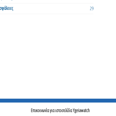
σφάλειες
29
Επικοινωνία για ιστοσελίδα Ygeiawatch