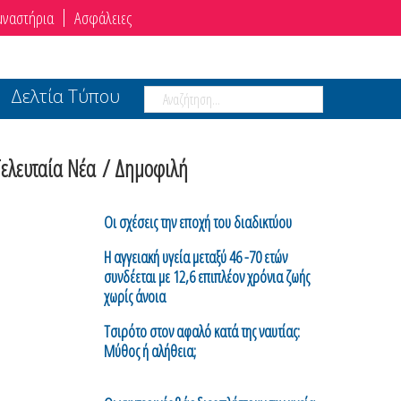
μναστήρια
Ασφάλειες
Δελτία Τύπου
Τελευταία Νέα
/ Δημοφιλή
Οι σχέσεις την εποχή του διαδικτύου
H αγγειακή υγεία μεταξύ 46 -70 ετών
συνδέεται με 12,6 επιπλέον χρόνια ζωής
χωρίς άνοια
Τσιρότο στον αφαλό κατά της ναυτίας:
Μύθος ή αλήθεια;