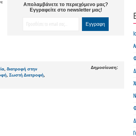
σε
Απολαμβάνετε το περιεχόμενο μας?
Εγγραφείτε στο newsletter μας!
Ι
Α
Φ
Δημοσίευση:
ία
,
διατροφή στην
Δ
οφή
,
Σωστή Διατροφή
,
Χ
Ν
Φ
Δ
Γ