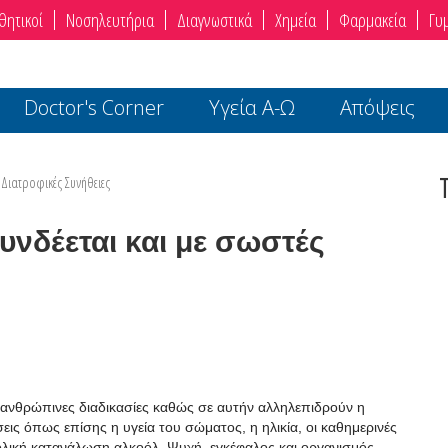
θητικοί
Νοσηλευτήρια
Διαγνωστικά
Χημεία
Φαρμακεία
Γυ
Doctor's Corner
Υγεία Α-Ω
Απόψεις
 Διατροφικές Συνήθειες
υνδέεται και με σωστές
ες ανθρώπινες διαδικασίες καθώς σε αυτήν αλληλεπιδρούν η
ις όπως επίσης η υγεία του σώματος, η ηλικία, οι καθημερινές
ολική κατανάλωση αλκοόλ. Ψυχή, εγκέφαλος και οργανισμός