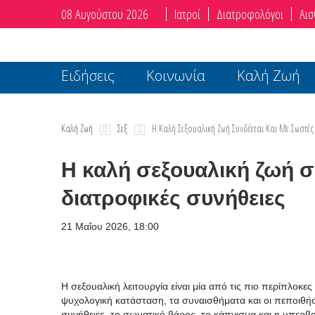
08 Αυγούστου 2026
Ιατροί
Διατροφολόγοι
Αισ
Ειδήσεις
Κοινωνία
Καλή Ζωή
Καλή Ζωή
Σεξ
Η Καλή Σεξουαλική Ζωή Συνδέεται Και Με Σωστές
Η καλή σεξουαλική ζωή σ
διατροφικές συνήθειες
21 Μαΐου 2026, 18:00
Η σεξουαλική λειτουργία είναι μία από τις πιο περίπλοκ
ψυχολογική κατάσταση, τα συναισθήματα και οι πεποιθήσε
συνήθειες, το σωματικό βάρος, το κάπνισμα και η υπερβ