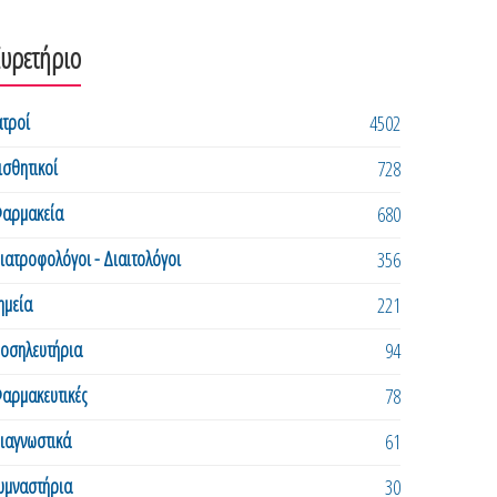
Ευρετήριο
ατροί
4502
ισθητικοί
728
αρμακεία
680
ιατροφολόγοι - Διαιτολόγοι
356
ημεία
221
οσηλευτήρια
94
αρμακευτικές
78
ιαγνωστικά
61
υμναστήρια
30