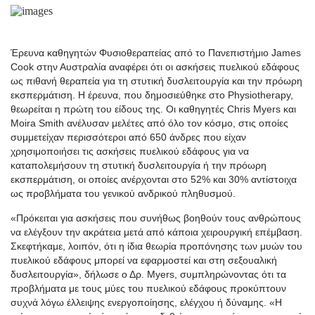
Έρευνα καθηγητών Φυσιοθεραπείας από το Πανεπιστήμιο James
Cook στην Αυστραλία αναφέρει ότι οι ασκήσεις πυελικού εδάφους
ως πιθανή θεραπεία για τη στυτική δυσλειτουργία και την πρόωρη
εκσπερμάτιση. Η έρευνα, που δημοσιεύθηκε στο Physiotherapy,
θεωρείται η πρώτη του είδους της. Οι καθηγητές Chris Myers και
Moira Smith ανέλυσαν μελέτες από όλο τον κόσμο, στις οποίες
συμμετείχαν περισσότεροι από 650 άνδρες που είχαν
χρησιμοποιήσει τις ασκήσεις πυελικού εδάφους για να
καταπολεμήσουν τη στυτική δυσλειτουργία ή την πρόωρη
εκσπερμάτιση, οι οποίες ανέρχονται στο 52% και 30% αντίστοιχα
ως προβλήματα του γενικού ανδρικού πληθυσμού.
«Πρόκειται για ασκήσεις που συνήθως βοηθούν τους ανθρώπους
να ελέγξουν την ακράτεια μετά από κάποια χειρουργική επέμβαση.
Σκεφτήκαμε, λοιπόν, ότι η ίδια θεωρία προπόνησης των μυών του
πυελικού εδάφους μπορεί να εφαρμοστεί και στη σεξουαλική
δυσλειτουργία», δήλωσε ο Δρ. Myers, συμπληρώνοντας ότι τα
προβλήματα με τους μύες του πυελικού εδάφους προκύπτουν
συχνά λόγω έλλειψης ενεργοποίησης, ελέγχου ή δύναμης. «Η