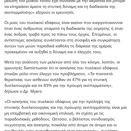
μείωση του μυικού τόνου έχει συνδεθεί με την ακράτεια και μπορεί
να επηρεάσει άμεσα τη στυτική δύναμη και τη διαδικασία της
εκσπερμάτισης» εξηγούν οι ερευνητές.
Οι μύες του πυελικού εδάφους είναι εκείνοι που ενεργοποιούνται
όταν ένας άνθρωπος σταματά τη διαδικασία της ούρησης ή όταν
ένας άνδρας τραβά προς τα πάνω τους όρχεις. Επομένως, οι
αντίστοιχες ασκήσεις συνίστανται στη σύσφιξη και συγκράτηση
αυτών των μυών περιοδικά καθόλη τη διάρκεια της ημέρας
προκειμένου να αυξηθεί η δύναμη και ο έλεγχός τους.
Μετά την ανάλυση των μελετών από όλο τον κόσμο, λοιπόν, οι
ερευνητές διαπίστωσαν ότι οι ασκήσεις του πυελικού εδάφους
έπαιζαν ρόλο στον έλεγχο του προβλήματος. «Τα ποσοστά
θεραπείας των ασθενών ανήλθαν σε 47% για τη στυτική
δυσλειτουργία και σε 83% για την πρόωρη εκσπερμάτιση»,
δήλωσε ο Δρ. Myers.
«Οι ασκήσεις του πυελικού εδάφους για την πρόληψη της
στυτικής δυσλειτουργίας και της πρόωρης εκσπερμάτισης είναι μια
μη επεμβατική και οικονομική επιλογή, σε σχέση με τις
παραδοσιακές μεθόδους. Ωστόσο, ο βέλτιστος συνδυασμός
συχνότητας και άσκησης ποικίλλει από άτομο σε άτομο και οι
συμβουλές ενός φυσιοθεραπευτή είναι σημαντικές», σχολίασε