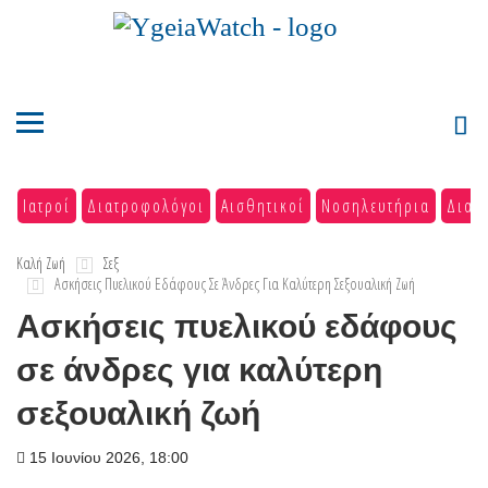
Ιατροί
Διατροφολόγοι
Αισθητικοί
Νοσηλευτήρια
Διαγ
Καλή Ζωή
Σεξ
Ασκήσεις Πυελικού Εδάφους Σε Άνδρες Για Καλύτερη Σεξουαλική Ζωή
Ασκήσεις πυελικού εδάφους
σε άνδρες για καλύτερη
σεξουαλική ζωή
15 Ιουνίου 2026, 18:00