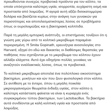
προωθούνται συνεχώς προβιοτικά προϊόντα για τον κόλπο, τα
οποία υπόσχονται καλύτερη υγεία, ισορροπία, ευχάριστη οσμή και
προστασία από λοιμώξεις. Η αγορά αυτή αξίζει δισεκατομμύρια
δολάρια και βασίζεται κυρίως στην ανάγκη των γυναικών για
περισσότερες και αποτελεσματικότερες λύσεις σε προβλήματα
όπως οι ουρολοιμώξεις και η βακτηριακή κολπίτιδα.
Παρά τη μεγάλη εμπορική ανάπτυξη, οι επιστήμονες τονίζουν ότι η
γνώση μας γύρω από το κολπικό μικροβίωμα παραμένει
περιορισμένη. Η Smita Gopinath, ερευνήτρια ανοσολογίας στο
Harvard, εξηγεί ότι εδώ και δεκαετίες οι διαθέσιμες θεραπείες για
παθήσεις που σχετίζονται με το μικροβίωμα του κόλπου έχουν
αλλάξει ελάχιστα. Αυτό έχει οδηγήσει πολλές γυναίκες να
αναζητούν εναλλακτικές λύσεις, όπως τα προβιοτικά.
Το κολπικό μικροβίωμα αποτελεί ένα πολύπλοκο οικοσύστημα
βακτηρίων, μυκήτων και ιών που ζουν φυσιολογικά στον κόλπο.
Σε αντίθεση με το έντερο, όπου η μεγάλη ποικιλία
μικροοργανισμών θεωρείται ένδειξη υγείας, στον κόλπο η
καλύτερη κατάσταση φαίνεται να είναι η κυριαρχία ενός
συγκεκριμένου τύπου βακτηρίων, των Lactobacillus. Τα βακτήρια
αυτά συνδέονται με καλή κολπική υγεία και προστασία από
λοιμώξεις.