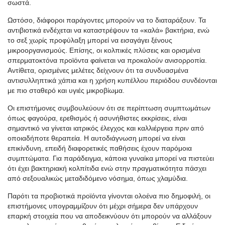
σωστά.
Ωστόσο, διάφοροι παράγοντες μπορούν να το διαταράξουν. Τα
αντιβιοτικά ενδέχεται να καταστρέψουν τα «καλά» βακτήρια, ενώ
το σεξ χωρίς προφύλαξη μπορεί να εισαγάγει ξένους
μικροοργανισμούς. Επίσης, οι κολπικές πλύσεις και ορισμένα
σπερματοκτόνα προϊόντα φαίνεται να προκαλούν ανισορροπία.
Αντίθετα, ορισμένες μελέτες δείχνουν ότι τα συνδυασμένα
αντισυλληπτικά χάπια και η χρήση κυπέλλου περιόδου συνδέονται
με πιο σταθερό και υγιές μικροβίωμα.
Οι επιστήμονες συμβουλεύουν ότι σε περίπτωση συμπτωμάτων
όπως φαγούρα, ερεθισμός ή ασυνήθιστες εκκρίσεις, είναι
σημαντικό να γίνεται ιατρικός έλεγχος και καλλιέργεια πριν από
οποιαδήποτε θεραπεία. Η αυτοδιάγνωση μπορεί να είναι
επικίνδυνη, επειδή διαφορετικές παθήσεις έχουν παρόμοια
συμπτώματα. Για παράδειγμα, κάποια γυναίκα μπορεί να πιστεύει
ότι έχει βακτηριακή κολπίτιδα ενώ στην πραγματικότητα πάσχει
από σεξουαλικώς μεταδιδόμενο νόσημα, όπως χλαμύδια.
Παρότι τα προβιοτικά προϊόντα γίνονται ολοένα πιο δημοφιλή, οι
επιστήμονες υπογραμμίζουν ότι μέχρι σήμερα δεν υπάρχουν
επαρκή στοιχεία που να αποδεικνύουν ότι μπορούν να αλλάξουν