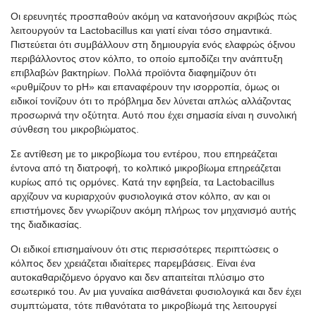
Οι ερευνητές προσπαθούν ακόμη να κατανοήσουν ακριβώς πώς
λειτουργούν τα Lactobacillus και γιατί είναι τόσο σημαντικά.
Πιστεύεται ότι συμβάλλουν στη δημιουργία ενός ελαφρώς όξινου
περιβάλλοντος στον κόλπο, το οποίο εμποδίζει την ανάπτυξη
επιβλαβών βακτηρίων. Πολλά προϊόντα διαφημίζουν ότι
«ρυθμίζουν το pH» και επαναφέρουν την ισορροπία, όμως οι
ειδικοί τονίζουν ότι το πρόβλημα δεν λύνεται απλώς αλλάζοντας
προσωρινά την οξύτητα. Αυτό που έχει σημασία είναι η συνολική
σύνθεση του μικροβιώματος.
Σε αντίθεση με το μικροβίωμα του εντέρου, που επηρεάζεται
έντονα από τη διατροφή, το κολπικό μικροβίωμα επηρεάζεται
κυρίως από τις ορμόνες. Κατά την εφηβεία, τα Lactobacillus
αρχίζουν να κυριαρχούν φυσιολογικά στον κόλπο, αν και οι
επιστήμονες δεν γνωρίζουν ακόμη πλήρως τον μηχανισμό αυτής
της διαδικασίας.
Οι ειδικοί επισημαίνουν ότι στις περισσότερες περιπτώσεις ο
κόλπος δεν χρειάζεται ιδιαίτερες παρεμβάσεις. Είναι ένα
αυτοκαθαριζόμενο όργανο και δεν απαιτείται πλύσιμο στο
εσωτερικό του. Αν μια γυναίκα αισθάνεται φυσιολογικά και δεν έχει
συμπτώματα, τότε πιθανότατα το μικροβίωμά της λειτουργεί