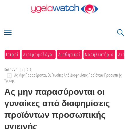
Ιατροί
Διατροφολόγοι
Αισθητικοί
Νοσηλευτήρια
Διαγ
Καλή Ζωή
Σεξ
Ας Μην Παρασύρονται Οι Γυναίκες Από Διαφημίσεις Προϊόντων Προσωπικής
Υγιεινής
Ας μην παρασύρονται οι
γυναίκες από διαφημίσεις
προϊόντων προσωπικής
υγιεινής