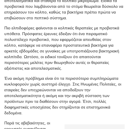
αποτελεσματικά και σταθερά το κολπικό μικροβίωμα. Ειδικά τα
προβιοτικά που λαμβάνονται από το στόμα θεωρείται δύσκολο να
επηρεάσουν τον κόλπο, καθώς τα βακτήρια πρέπει πρώτα να
επιβιώσουν στο πεπτικό σύστημα.
Πιο ελπιδοφόρες φαίνονται οι κολπικές θεραπείες με προβιοτικά
υπόθετα. Πρόσφατες έρευνες έδειξαν ότι ένα πειραματικό
πολυστέλεχο προβιοτικό, που εφαρμόζεται απευθείας στον
κόλπο, κατάφερε να επαναφέρει προστατευτικά βακτήρια για
αρκετές εβδομάδες σε γυναίκες με υποτροπιάζουσα βακτηριακή
κολπίτιδα. Ωστόσο, οι ειδικοί τονίζουν ότι απαιτούνται
περισσότερες μελέτες πριν θεωρηθούν αυτές οι θεραπείες
αξιόπιστες και αποτελεσματικές.
Ένα ακόμη πρόβλημα είναι ότι τα περισσότερα συμπληρώματα
κυκλοφορούν χωρίς αυστηρό έλεγχο. Στις Ηνωμένες Πολιτείες, οι
εταιρείες δεν υποχρεώνονται να αποδείξουν την
αποτελεσματικότητα ή ακόμη και την ακριβή σύσταση των
προϊόντων πριν τα διαθέσουν στην αγορά. Έτσι, πολλές
διαφημιστικές υποσχέσεις δεν στηρίζονται σε επιστημονικά
δεδομένα.
Παρά τις αβεβαιότητες, οι
ερευνητές εμφανίζονται