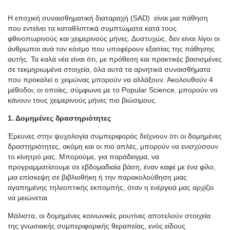
Η εποχική συναισθηματική διαταραχή (SAD) είναι μια πάθηση
που εντείνει τα καταθλιπτικά συμπτώματα κατά τους
φθινοπωρινούς και χειμερινούς μήνες. Δυστυχώς, δεν είναι λίγοι οι
άνθρωποι ανά τον κόσμο που υποφέρουν εξαιτίας της πάθησης
αυτής. Τα καλά νέα είναι ότι, με πρόθεση και πρακτικές βασισμένες
σε τεκμηριωμένα στοιχεία, όλα αυτά τα αρνητικά συναισθήματα
που προκαλεί ο χειμώνας μπορούν να αλλάξουν. Ακολουθούν 4
μέθοδοι, οι οποίες, σύμφωνα με το Popular Science, μπορούν να
κάνουν τους χειμερινούς μήνες πιο βιώσιμους.
1. Δομημένες δραστηριότητες
Έρευνες στην ψυχολογία συμπεριφοράς δείχνουν ότι οι δομημένες
δραστηριότητες, ακόμη και οι πιο απλές, μπορούν να ενισχύσουν
το κίνητρό μας. Μπορούμε, για παράδειγμα, να
προγραμματίσουμε σε εβδομαδιαία βάση, έναν καφέ με ένα φίλο,
μια επίσκεψη σε βιβλιοθήκη ή την παρακολούθηση μιας
αγαπημένης τηλεοπτικής εκπομπής, όταν η ενέργειά μας αρχίζει
να μειώνεται.
Μάλιστα, οι δομημένες κοινωνικές ρουτίνες αποτελούν στοιχεία
της γνωσιακής συμπεριφορικής θεραπείας, ενός είδους