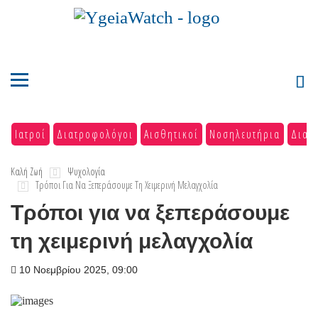
Ιατροί
Διατροφολόγοι
Αισθητικοί
Νοσηλευτήρια
Διαγ
Καλή Ζωή
Ψυχολογία
Τρόποι Για Να Ξεπεράσουμε Τη Χειμερινή Μελαγχολία
Τρόποι για να ξεπεράσουμε
τη χειμερινή μελαγχολία
10 Νοεμβρίου 2025, 09:00