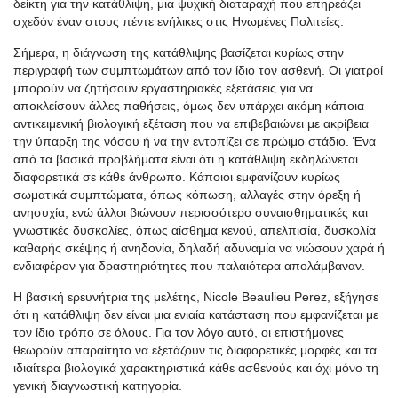
δείκτη για την κατάθλιψη, μια ψυχική διαταραχή που επηρεάζει
σχεδόν έναν στους πέντε ενήλικες στις Ηνωμένες Πολιτείες.
Σήμερα, η διάγνωση της κατάθλιψης βασίζεται κυρίως στην
περιγραφή των συμπτωμάτων από τον ίδιο τον ασθενή. Οι γιατροί
μπορούν να ζητήσουν εργαστηριακές εξετάσεις για να
αποκλείσουν άλλες παθήσεις, όμως δεν υπάρχει ακόμη κάποια
αντικειμενική βιολογική εξέταση που να επιβεβαιώνει με ακρίβεια
την ύπαρξη της νόσου ή να την εντοπίζει σε πρώιμο στάδιο. Ένα
από τα βασικά προβλήματα είναι ότι η κατάθλιψη εκδηλώνεται
διαφορετικά σε κάθε άνθρωπο. Κάποιοι εμφανίζουν κυρίως
σωματικά συμπτώματα, όπως κόπωση, αλλαγές στην όρεξη ή
ανησυχία, ενώ άλλοι βιώνουν περισσότερο συναισθηματικές και
γνωστικές δυσκολίες, όπως αίσθημα κενού, απελπισία, δυσκολία
καθαρής σκέψης ή ανηδονία, δηλαδή αδυναμία να νιώσουν χαρά ή
ενδιαφέρον για δραστηριότητες που παλαιότερα απολάμβαναν.
Η βασική ερευνήτρια της μελέτης, Nicole Beaulieu Perez, εξήγησε
ότι η κατάθλιψη δεν είναι μια ενιαία κατάσταση που εμφανίζεται με
τον ίδιο τρόπο σε όλους. Για τον λόγο αυτό, οι επιστήμονες
θεωρούν απαραίτητο να εξετάζουν τις διαφορετικές μορφές και τα
ιδιαίτερα βιολογικά χαρακτηριστικά κάθε ασθενούς και όχι μόνο τη
γενική διαγνωστική κατηγορία.