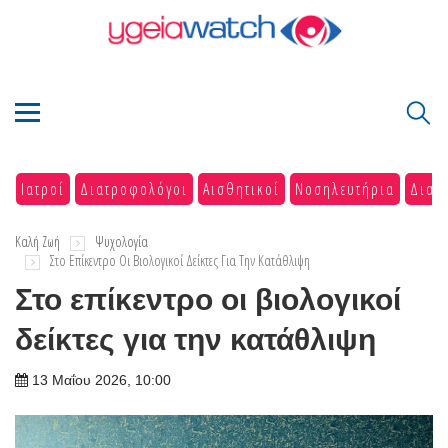
Ιατροί
Διατροφολόγοι
Αισθητικοί
Νοσηλευτήρια
Διαγ
Καλή Ζωή
Ψυχολογία
Στο Επίκεντρο Οι Βιολογικοί Δείκτες Για Την Κατάθλιψη
Στο επίκεντρο οι βιολογικοί
δείκτες για την κατάθλιψη
13 Μαΐου 2026, 10:00