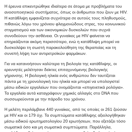
Η έρευνα επικεντρώθηκε ιδιαίτερα σε άτομα με προβλήματα του
ανοσοποιητικού συστήματος, όπως οι άνθρωποι που ζουν με HIV.
Η κατάθλιψη εμφανίζεται συχνότερα σε αυτούς τους πληθυσμούς,
πιθανώς λόγω του χρόνιου φλεγμονώδους στρες, του κοινωνικού
στιγματισμού και των οικονομικών δυσκολιών που συχνά
συνοδεύουν την ασθένεια. Οι γυναίκες με HIV φαίνεται να
επηρεάζονται ακόμη περισσότερο, ενώ η κατάθλιψη μπορεί να
δυσκολέψει τη σωστή παρακολούθηση της θεραπείας και τη
συνεπή λήψη των αντιρετροϊκών φαρμάκων.
Για να κατανοήσουν καλύτερα τη βιολογία της κατάθλιψης, οι
ερευνητές μελέτησαν δείκτες επιταχυνόμενης βιολογικής
γήρανσης. Η βιολογική ηλικία ενός ανθρώπου δεν ταυτίζεται
πάντα με τη χρονολογική του ηλικία και μπορεί να υπολογιστεί
μέσω ειδικών εργαλείων που ονομάζονται «επιγενετικά ρολόγια».
Τα εργαλεία αυτά καταγράφουν χημικές αλλαγές στο DNA που
συσσωρεύονται με την πάροδο του χρόνου.
Η μελέτη περιλάμβανε 440 γυναίκες, από τις οποίες οι 261 ζούσαν
με HIV και οι 179 όχι. Τα συμπτώματα κατάθλιψης αξιολογήθηκαν
μέσω ειδικού ερωτηματολογίου 20 ερωτήσεων, που εξετάζει τόσο
σωματικά όσο και μη σωματικά συμπτώματα. Παράλληλα,