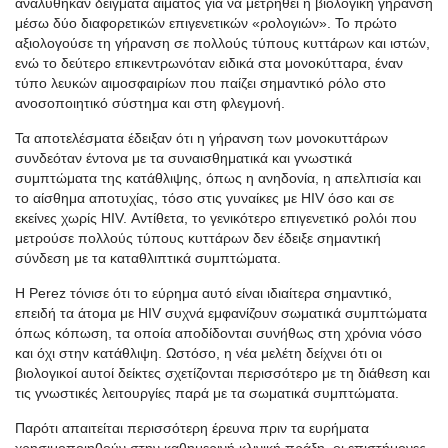
αναλύθηκαν δείγματα αίματος για να μετρηθεί η βιολογική γήρανση
μέσω δύο διαφορετικών επιγενετικών «ρολογιών». Το πρώτο
αξιολογούσε τη γήρανση σε πολλούς τύπους κυττάρων και ιστών,
ενώ το δεύτερο επικεντρωνόταν ειδικά στα μονοκύτταρα, έναν
τύπο λευκών αιμοσφαιρίων που παίζει σημαντικό ρόλο στο
ανοσοποιητικό σύστημα και στη φλεγμονή.
Τα αποτελέσματα έδειξαν ότι η γήρανση των μονοκυττάρων
συνδεόταν έντονα με τα συναισθηματικά και γνωστικά
συμπτώματα της κατάθλιψης, όπως η ανηδονία, η απελπισία και
το αίσθημα αποτυχίας, τόσο στις γυναίκες με HIV όσο και σε
εκείνες χωρίς HIV. Αντίθετα, το γενικότερο επιγενετικό ρολόι που
μετρούσε πολλούς τύπους κυττάρων δεν έδειξε σημαντική
σύνδεση με τα καταθλιπτικά συμπτώματα.
Η Perez τόνισε ότι το εύρημα αυτό είναι ιδιαίτερα σημαντικό,
επειδή τα άτομα με HIV συχνά εμφανίζουν σωματικά συμπτώματα
όπως κόπωση, τα οποία αποδίδονται συνήθως στη χρόνια νόσο
και όχι στην κατάθλιψη. Ωστόσο, η νέα μελέτη δείχνει ότι οι
βιολογικοί αυτοί δείκτες σχετίζονται περισσότερο με τη διάθεση και
τις γνωστικές λειτουργίες παρά με τα σωματικά συμπτώματα.
Παρότι απαιτείται περισσότερη έρευνα πριν τα ευρήματα