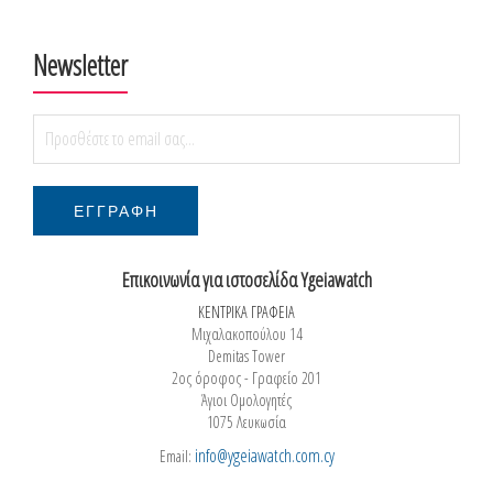
Newsletter
Επικοινωνία για ιστοσελίδα Ygeiawatch
ΚΕΝΤΡΙΚΑ ΓΡΑΦΕΙΑ
Μιχαλακοπούλου 14
Demitas Tower
2ος όροφος - Γραφείο 201
Άγιοι Ομολογητές
1075 Λευκωσία
info@ygeiawatch.com.cy
Email: