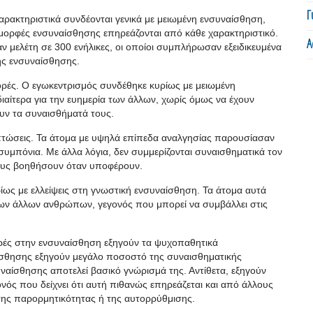
Γ
χαρακτηριστικά συνδέονται γενικά με μειωμένη ενσυναίσθηση,
 μορφές ενσυναίσθησης επηρεάζονται από κάθε χαρακτηριστικό.
Α
ν μελέτη σε 300 ενήλικες, οι οποίοι συμπλήρωσαν εξειδικευμένα
ης ενσυναίσθησης.
ές. Ο εγωκεντρισμός συνδέθηκε κυρίως με μειωμένη
διαίτερα για την ευημερία των άλλων, χωρίς όμως να έχουν
υν τα συναισθήματά τους.
πτώσεις. Τα άτομα με υψηλά επίπεδα αναλγησίας παρουσίασαν
υμπόνια. Με άλλα λόγια, δεν συμμερίζονται συναισθηματικά τον
τους βοηθήσουν όταν υποφέρουν.
ίως με ελλείψεις στη γνωστική ενσυναίσθηση. Τα άτομα αυτά
 των άλλων ανθρώπων, γεγονός που μπορεί να συμβάλλει στις
ορές στην ενσυναίσθηση εξηγούν τα ψυχοπαθητικά
αίσθησης εξηγούν μεγάλο ποσοστό της συναισθηματικής
ναίσθησης αποτελεί βασικό γνώρισμά της. Αντίθετα, εξηγούν
νός που δείχνει ότι αυτή πιθανώς επηρεάζεται και από άλλους
της παρορμητικότητας ή της αυτορρύθμισης.