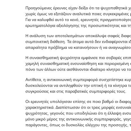
Προηγούμενες έρευνες είχαν δείξει ότι τα ψυχοπαθητικά 
χωρίς όμως να εξετάζουν αναλυτικά ποιες συγκεκριμένες
Για να καλυφθεί αυτό το κενό, ερευνητές πραγματοποίησα
ερωτηματολόγια αξιολόγησης της προσωπικότητας και τ
Η ανάλυση των αποτελεσμάτων αποκάλυψε σαφείς διαφορ
συμπονετική διάθεση. Τα άτομα αυτά δεν ενδιαφέρονται ι
απαραίτητα πρόβλημα να κατανοήσουν ή να αναγνωρίσο
Η συναισθηματική ψυχρότητα εμφάνισε πιο σοβαρές επι
χαμηλή συναισθηματική ενσυναίσθηση και περιορισμένη σ
πόνο των άλλων ούτε αισθάνονται ιδιαίτερο κίνητρο να 
Αντίθετα, η αντικοινωνική συμπεριφορά συσχετίστηκε κυρ
δυσκολεύονται να αντιληφθούν την οπτική ή τα κίνητρα
συγκρούσεις και στις παραβατικές συμπεριφορές τους.
Οι ερευνητές υπολόγισαν επίσης σε ποιο βαθμό οι διαφ
χαρακτηριστικά. Διαπίστωσαν ότι οι τρεις μορφές ενσυν
ψυχρότητας, γεγονός που υποδηλώνει ότι η έλλειψη ενσυ
μόνο μικρό μέρος της αντικοινωνικής συμπεριφοράς, γεγο
παράγοντες, όπως οι δυσκολίες ελέγχου της προσοχής, 