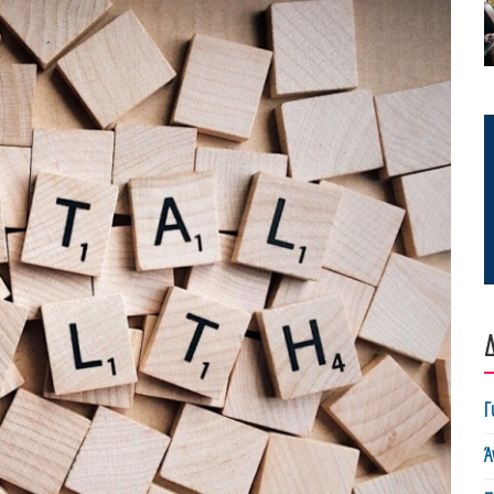
Δ
Γ
Ά