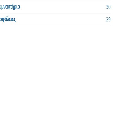
υμναστήρια
30
σφάλειες
29