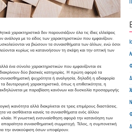
Π
ητικά χαρακτηριστικά δεν παρουσιάζουν όλα τις ίδιες ελλείψεις
υν ανάλογα με το είδος των χαρακτηριστικών που εμφανίζουν.
Ι
 δυσκολεύονται να βιώσουν τα συναισθήματα των άλλων, ενώ όσοι
εύονται κυρίως να κατανοήσουν τη σκέψη και την οπτική των
Α
Φ
 αλλά ένα σύνολο χαρακτηριστικών που εμφανίζονται σε
διακρίνουν δύο βασικές κατηγορίες. Η πρώτη αφορά τα
Δ
 συναισθηματική ψυχρότητα ή αναλγησία, δηλαδή η αδιαφορία
τα δευτερογενή χαρακτηριστικά, όπως η επιθετικότητα, η
Χ
υ εκδηλώνεται με παραβίαση κανόνων και δυσκολία προσαρμογής
Ν
γική ικανότητα αλλά διακρίνεται σε τρεις επιμέρους διαστάσεις.
τα να αισθάνεται κανείς τα συναισθήματα ενός άλλου
Φ
 κλαίει. Η γνωστική ενσυναίσθηση αφορά την κατανόηση των
ς απαραίτητα συναισθηματική συμμετοχή. Τέλος, η συμπονετική
Δ
ν για την ανακούφιση όσων υποφέρουν.