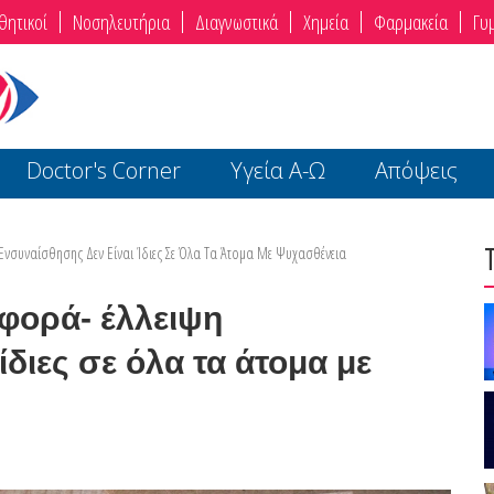
θητικοί
Νοσηλευτήρια
Διαγνωστικά
Χημεία
Φαρμακεία
Γυ
Doctor's Corner
Υγεία Α-Ω
Απόψεις
 Ενσυναίσθησης Δεν Είναι Ίδιες Σε Όλα Τα Άτομα Με Ψυχασθένεια
φορά- έλλειψη
ίδιες σε όλα τα άτομα με