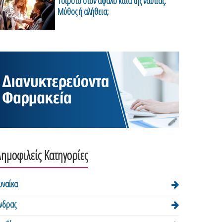
Τσιρότο στον αφαλό κατά της ναυτίας:
Μύθος ή αλήθεια;
ημοφιλείς Κατηγορίες
υναίκα
νδρας