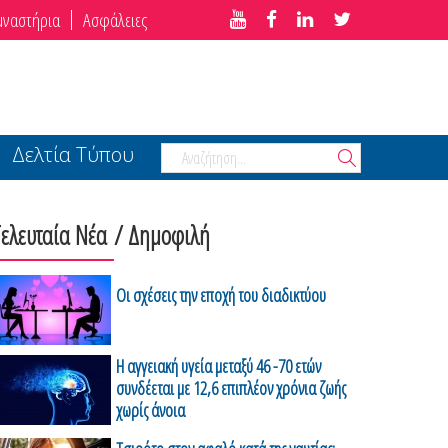
μναστήρια
Ασφάλειες
Δελτία Τύπου
Τελευταία Νέα
/ Δημοφιλή
Οι σχέσεις την εποχή του διαδικτύου
H αγγειακή υγεία μεταξύ 46 -70 ετών
συνδέεται με 12,6 επιπλέον χρόνια ζωής
χωρίς άνοια