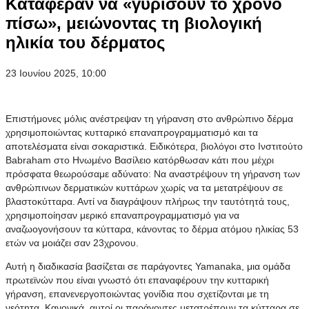
Kατάφεραν να «γυρίσουν το χρόνο
πίσω», μειώνοντας τη βιολογική
ηλικία του δέρματος
23 Ιουνίου 2025, 10:00
Eπιστήμονες μόλις ανέστρεψαν τη γήρανση στο ανθρώπινο δέρμα
χρησιμοποιώντας κυτταρικό επαναπρογραμματισμό και τα
αποτελέσματα είναι σοκαριστικά. Ειδικότερα, βιολόγοι στο Ινστιτούτο
Babraham στο Ηνωμένο Βασίλειο κατόρθωσαν κάτι που μέχρι
πρόσφατα θεωρούσαμε αδύνατο: Nα αναστρέψουν τη γήρανση των
ανθρώπινων δερματικών κυττάρων χωρίς να τα μετατρέψουν σε
βλαστοκύτταρα. Αντί να διαγράψουν πλήρως την ταυτότητά τους,
χρησιμοποίησαν μερικό επαναπρογραμματισμό για να
αναζωογονήσουν τα κύτταρα, κάνοντας το δέρμα ατόμου ηλικίας 53
ετών να μοιάζει σαν 23χρονου.
Αυτή η διαδικασία βασίζεται σε παράγοντες Yamanaka, μια ομάδα
πρωτεϊνών που είναι γνωστό ότι επαναφέρουν την κυτταρική
γήρανση, επανενεργοποιώντας γονίδια που σχετίζονται με τη
νεότητα. Κανονικά, αυτοί οι παράγοντες μετατρέπουν τα κύτταρα σε