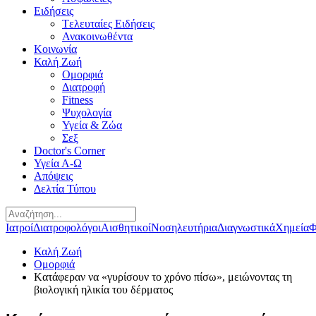
Ειδήσεις
Tελευταίες Eιδήσεις
Ανακοινωθέντα
Κοινωνία
Καλή Ζωή
Ομορφιά
Διατροφή
Fitness
Ψυχολογία
Υγεία & Ζώα
Σεξ
Doctor's Corner
Υγεία Α-Ω
Απόψεις
Δελτία Τύπου
Ιατροί
Διατροφολόγοι
Αισθητικοί
Νοσηλευτήρια
Διαγνωστικά
Χημεία
Φ
Καλή Ζωή
Ομορφιά
Kατάφεραν να «γυρίσουν το χρόνο πίσω», μειώνοντας τη
βιολογική ηλικία του δέρματος