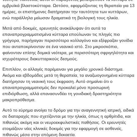
εμβρυϊκά βλαστοκύτταρα. Ωστόσο, εφαρμόζοντας τη θεραπεία για 13
ημέρες, οι επιστήμονες διατήρησαν την ταυτότητα των κυττάρων,
ενώ παράλληλα μείωσαν δραματικά τη βιολογική τους ηλικία.
Μετά από δοκιμές, ερευνητές ανακάλυψαν ότι αυτά τα
επαναπρογραμματισμένα κύτταρα επούλωναν τις πληγές πιο
γρήγορα, παρήγαγαν περισσότερο κολλαγόνο και εξέφραζαν γονίδια
που ανταποκρίνονταν σε ένα νεανικό ιστό. Στο μικροσκόπιο,
φαίνονταν επίσης δομικά νεότερα, με περισσότερη σφριγηλότητα και
ισχυρότερους διακυτταρικούς δεσμούς.
Επιπλέον, οι αλλαγές παρέμειναν για μεγάλο χρονικό διάστημα.
Ακόμα και εβδομάδες μετά τη θεραπεία, τα αναζωογονημένα κύτταρα
διατήρησαν τη νεανική τους έκφραση. Αυτό σημαίνει ότι ο
επαναπρογραμματισμός δεν προκαλεί μόνο προσωρινή
επιδιόρθωση, αλλά επανασυνδέει τη γονιδιακή δραστηριότητα
μακροπρόθεσμα.
Αυτό το εύρημα ανοίγει το δρόμο για την αναγεννητική ιατρική, ειδικά
σε διαταραχές που σχετίζονται με την ηλικία, όπως η αρθρίτιδα, και
πιθανώς ακόμη και οι νευροεκφυλιστικές παθήσεις. Οι ερευνητές
ετοιμάζουν νέες κλινικές δοκιμές για την εφαρμογή σε ασθενείς,
πιθανώς μέσα στην επόμενη δεκαετία.