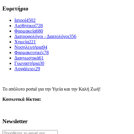
Ευρετήριο
Ιατροί
4502
Αισθητικοί
728
Φαρμακεία
680
Διατροφολόγοι - Διαιτολόγοι
356
Χημεία
221
Νοσηλευτήρια
94
Φαρμακευτικές
78
Διαγνωστικά
61
Γυμναστήρια
30
Ασφάλειες
29
Το απόλυτο portal για την Υγεία και την Καλή Ζωή!
Κοινωνικά δίκτυα:
Newsletter