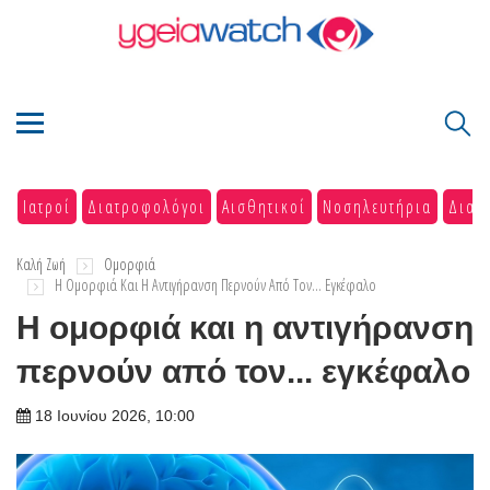
Ιατροί
Διατροφολόγοι
Αισθητικοί
Νοσηλευτήρια
Διαγ
Καλή Ζωή
Ομορφιά
Η Ομορφιά Και Η Αντιγήρανση Περνούν Από Τον... Εγκέφαλο
Η ομορφιά και η αντιγήρανση
περνούν από τον... εγκέφαλο
18 Ιουνίου 2026, 10:00