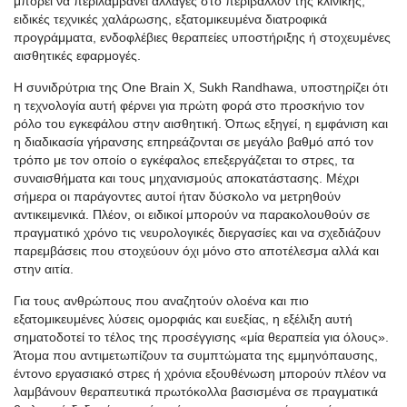
μπορεί να περιλαμβάνει αλλαγές στο περιβάλλον της κλινικής,
ειδικές τεχνικές χαλάρωσης, εξατομικευμένα διατροφικά
προγράμματα, ενδοφλέβιες θεραπείες υποστήριξης ή στοχευμένες
αισθητικές εφαρμογές.
Η συνιδρύτρια της One Brain X, Sukh Randhawa, υποστηρίζει ότι
η τεχνολογία αυτή φέρνει για πρώτη φορά στο προσκήνιο τον
ρόλο του εγκεφάλου στην αισθητική. Όπως εξηγεί, η εμφάνιση και
η διαδικασία γήρανσης επηρεάζονται σε μεγάλο βαθμό από τον
τρόπο με τον οποίο ο εγκέφαλος επεξεργάζεται το στρες, τα
συναισθήματα και τους μηχανισμούς αποκατάστασης. Μέχρι
σήμερα οι παράγοντες αυτοί ήταν δύσκολο να μετρηθούν
αντικειμενικά. Πλέον, οι ειδικοί μπορούν να παρακολουθούν σε
πραγματικό χρόνο τις νευρολογικές διεργασίες και να σχεδιάζουν
παρεμβάσεις που στοχεύουν όχι μόνο στο αποτέλεσμα αλλά και
στην αιτία.
Για τους ανθρώπους που αναζητούν ολοένα και πιο
εξατομικευμένες λύσεις ομορφιάς και ευεξίας, η εξέλιξη αυτή
σηματοδοτεί το τέλος της προσέγγισης «μία θεραπεία για όλους».
Άτομα που αντιμετωπίζουν τα συμπτώματα της εμμηνόπαυσης,
έντονο εργασιακό στρες ή χρόνια εξουθένωση μπορούν πλέον να
λαμβάνουν θεραπευτικά πρωτόκολλα βασισμένα σε πραγματικά