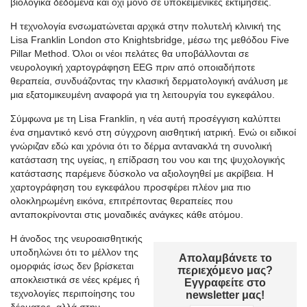
βιολογικά δεδομένα και όχι μόνο σε υποκειμενικές εκτιμήσεις.
Η τεχνολογία ενσωματώνεται αρχικά στην πολυτελή κλινική της
Lisa Franklin London στο Knightsbridge, μέσω της μεθόδου Five
Pillar Method. Όλοι οι νέοι πελάτες θα υποβάλλονται σε
νευρολογική χαρτογράφηση EEG πριν από οποιαδήποτε
θεραπεία, συνδυάζοντας την κλασική δερματολογική ανάλυση με
μια εξατομικευμένη αναφορά για τη λειτουργία του εγκεφάλου.
Σύμφωνα με τη Lisa Franklin, η νέα αυτή προσέγγιση καλύπτει
ένα σημαντικό κενό στη σύγχρονη αισθητική ιατρική. Ενώ οι ειδικοί
γνώριζαν εδώ και χρόνια ότι το δέρμα αντανακλά τη συνολική
κατάσταση της υγείας, η επίδραση του νου και της ψυχολογικής
κατάστασης παρέμενε δύσκολο να αξιολογηθεί με ακρίβεια. Η
χαρτογράφηση του εγκεφάλου προσφέρει πλέον μια πιο
ολοκληρωμένη εικόνα, επιτρέποντας θεραπείες που
ανταποκρίνονται στις μοναδικές ανάγκες κάθε ατόμου.
Η άνοδος της νευροαισθητικής
υποδηλώνει ότι το μέλλον της
Απολαμβάνετε το
ομορφιάς ίσως δεν βρίσκεται
περιεχόμενο μας?
αποκλειστικά σε νέες κρέμες ή
Εγγραφείτε στο
τεχνολογίες περιποίησης του
newsletter μας!