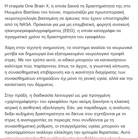
Η εταιρεία One Brain X, η οποία ξεκινά τη δραστηριότητά της στο
Ηνωμένο Βασίλειο τον Ιούνιο, παρουσιάζει μια πρωτοποριακή
νευροτεχνολογία βασισμένη σε έρευνες που έχουν υποστηριχθεί
από τη NASA. Πρόκειται για μια μη επεμβατική, φορητή συσκευή
ηλεκτροεγκεφαλογραφήματος (EEG), η οποία καταγράφει σε
πραγματικό χρόνο τη δραστηριότητα του εγκεφάλου.
Χάρη στην τεχνητή νοημοσύνη, το σύστημα αναλύει τα νευρωνικά
μοτίβα και δημιουργεί ένα εξατομικευμένο νευρολογικό προφίλ
στρες. Με τον τρόπο αυτό, οι ειδικοί μπορούν να κατανοήσουν
καλύτερα πώς παράγοντες όπως το άγχος, η γνωστική κόπωση,
η συναισθηματική επιβάρυνση και η ικανότητα διαχείρισης των
συναισθημάτων επηρεάζουν όχι μόνο τη γενική υγεία, αλλά και την
κατάσταση του δέρματος.
Στην πράξη, η διαδικασία λειτουργεί ως μια προηγμένη
«χαρτογράφηση» του εγκεφάλου πριν ακόμη ξεκινήσει η κλασική
ιατρική ή αισθητική αξιολόγηση. Εάν, για παράδειγμα, η ανάλυση
δείξει αυξημένη δραστηριότητα σε δίκτυα που σχετίζονται με το
στρες ή ανισορροπίες σε περιοχές που συνδέονται με τη
συναισθηματική ρύθμιση, οι επαγγελματίες υγείας μπορούν να
προσαρμόσουν ανάλογα ολόκληρη την εμπειρία θεραπείας. Αυτό