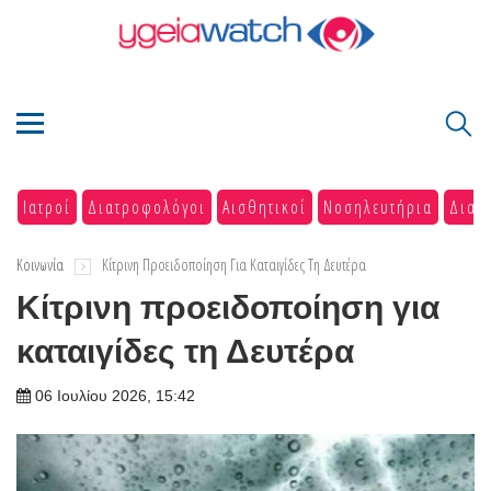
Ιατροί
Διατροφολόγοι
Αισθητικοί
Νοσηλευτήρια
Διαγ
Κοινωνία
Κίτρινη Προειδοποίηση Για Καταιγίδες Τη Δευτέρα
Κίτρινη προειδοποίηση για
καταιγίδες τη Δευτέρα
06 Ιουλίου 2026, 15:42