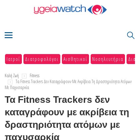
Ιατροί
Διατροφολόγοι
Αισθητικοί
Νοσηλευτήρια
Διαγ
Καλή Ζωή
Fitness
Τα Fitness Trackers Δεν Καταγράφουν Με Ακρίβεια Τη Δραστηριότητα Ατόμων
Με Παχυσαρκία
Τα Fitness Trackers δεν
καταγράφουν με ακρίβεια τη
δραστηριότητα ατόμων με
παχυσαρκία