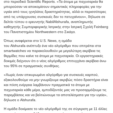
στο περιοδικό Scientific Reports.
«
Τα άτομα με παχυσαρκία θα
μπορούσαν να αποκομίσουν σημαντικές πληροφορίες για την
υγεία από τους ιχνηλάτες δραστηριότητας, αλλά οι περισσότερες
από τις υπάρχουσες συσκευές δεν το π
ετυχ
α
ίνουν
»,
δήλωσε σε
δελτίο τύπου ο ερευνητής
Nabil
Alshurafa
, αναπληρωτής
καθηγητής Σ
υμπεριφορικής
Ιατρικής στην Ιατρική Σχολή
Feinberg
του Πανεπιστημίου
Northwestern
στο Σικάγο.
Όπως αναφέρεται στο U.S.
News
, η ομάδα
του
Alshurafa
ανέπτυξε ένα νέο αλγόριθμο που επιτρέπει στα
smartwatches να παρακολουθούν με μεγαλύτερη ακρίβεια τις
θερμίδες που καίνε τα άτομα με παχυσαρκία. Οι εργαστηριακές
δοκιμές δείχνουν ότι ο νέος αλγόριθμος επιτυγχάνει ακρίβεια άνω
του 95% σε πραγματικές συνθήκες.
«
Χωρίς έναν επικυρωμένο αλγόριθμο για συσκευές καρπού,
εξακολουθούμε να μην γνωρίζουμε ακριβώς πόσο δραστήρια είναι
και πόση ενέργεια λαμβάνουν πραγματικά τα άτομα με
παχυσαρκία κάθε μέρα, εμποδίζοντάς μας να προσαρμόζουμε τις
παρεμβάσεις και να βελτιώνουμε τα αποτελέσματα για την υγεία
»,
δήλωσε ο Alshurafa.
Η ομάδα δοκίμασε το νέο αλγόριθμό της σε σύγκριση με 11 άλλες