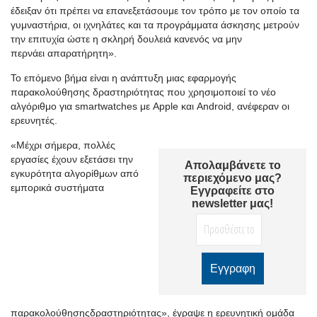
έδειξαν ότι πρέπει να επανεξετάσουμε τον τρόπο με τον οποίο τα
γυμναστήρια, οι ιχνηλάτες και τα προγράμματα άσκησης μετρούν
την επιτυχία
ώστε η σκληρή δουλειά κανενός να μην
π
ερνάει
απαρα
τήρητη
».
Το επόμενο βήμα είναι η ανάπτυξη μιας εφαρμογής
παρακολούθησης δραστηριότητας που χρησιμοποιεί το νέο
αλγόριθμο για
smartwatches
με
Apple
και
Android
, ανέφεραν οι
ερευνητές.
«
Μέχρι σήμερα, πολλές
εργασίες έχουν εξετάσει την
Απολαμβάνετε το
εγκυρότητα αλγορίθμων από
περιεχόμενο μας?
εμπορικά συστήματα
Εγγραφείτε στο
newsletter μας!
παρα
κολούθησης
δρ
α
στηριότητ
ας
»,
έγραψε η ερευνητική ομάδα