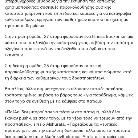
υπερσύγχρονες μεθόδους για την εκτίμηση της κόπωσης,
χρησιμοποιώντας συσκευές παρακολούθησης φυσικής
κατάστασης ερευνητικού επιπέδου και κάμερες για να καταγράψει
κάθε εσφαλμένη ερμηνεία των αισθητήρων καρπού σε σχέση με
την καύση θερμίδων.
Στην πρώτη ομάδα, 27 άτομα φορούσαν ένα fitness tracker και μια
μάσκα που υπολογίζει την καύση ενέργειας με βάση την ποσότητα
οξυγόνου που εισπνέουν και διοξειδίου του άνθρακα που
εκπνέουν.
Στη δεύτερη ομάδα, 25 άτομα φορούσαν συσκευή
παρακολούθησης φυσικής κατάστασης και κάμερα σώματος κατά
τη διάρκεια των καθημερινών τους δραστηριοτήτων.
Επιπλέον, άλλοι συμμετέχοντες εκτελούσαν τυπικές ασκήσεις
τροποποιημένες με βάση το βάρος τους - για παράδειγμα, κάμψεις
στον τοίχο σε αντίθεση με τις κάμψεις στο πάτωμα.
«
Πολλοί δεν μπορούσαν να πέσουν στο πάτωμα, αλλά όλοι
έκαναν
push-ups
στον τοίχο, με τα χέρια τους να τρέμουν από την
π
ροσ
π
άθει
α
»,
είπε ο
Alshurafa
.
«
Γιορτάζουμε τις
«
τυ
π
ικές
»
προπονήσεις ως την απόλυτη δοκιμασία, αλλά αυτά τα πρότυπα
δεν ταιριάζουν σε πολλούς ανθρώπους. Αυτές οι εμπειρίες μου