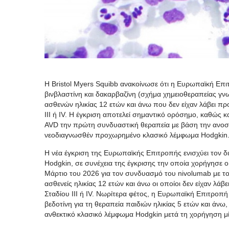
Η Bristol Myers Squibb ανακοίνωσε ότι η Ευρωπαϊκή Επι
βινβλαστίνη και δακαρβαζίνη (σχήμα χημειοθεραπείας γν
ασθενών ηλικίας 12 ετών και άνω που δεν είχαν λάβει π
III ή IV. Η έγκριση αποτελεί σημαντικό ορόσημο, καθώς
AVD την πρώτη συνδυαστική θεραπεία με βάση την ανοσ
νεοδιαγνωσθέν προχωρημένο κλασικό λέμφωμα Hodgkin
Η νέα έγκριση της Ευρωπαϊκής Επιτροπής ενισχύει τον 
Hodgkin, σε συνέχεια της έγκρισης την οποία χορήγησε
Μάρτιο του 2026 για τον συνδυασμό του nivolumab με το
ασθενείς ηλικίας 12 ετών και άνω οι οποίοι δεν είχαν λ
Σταδίου III ή IV. Νωρίτερα φέτος, η Ευρωπαϊκή Επιτροπ
βεδοτίνη για τη θεραπεία παιδιών ηλικίας 5 ετών και άνω
ανθεκτικό κλασικό λέμφωμα Hodgkin μετά τη χορήγηση μ