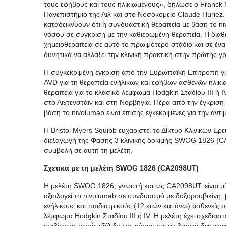
τους εφήβους και τους ηλικιωμένους», δήλωσε ο Franck
Πανεπιστήμιο της Λιλ και στο Νοσοκομείο Claude Hurie
καταδεικνύουν ότι η συνδυαστική θεραπεία με βάση το ni
νόσου σε σύγκριση με την καθιερωμένη θεραπεία. Η δι
χημειοθεραπεία σε αυτό το πρωιμότερο στάδιο και σε έν
δυνητικά να αλλάξει την κλινική πρακτική στην πρώτης 
Η συγκεκριμένη έγκριση από την Ευρωπαϊκή Επιτροπή γι
AVD για τη θεραπεία ενήλικων και εφήβων ασθενών ηλικί
θεραπεία για το κλασικό λέμφωμα Hodgkin Σταδίου III ή I
στο Λιχτενστάιν και στη Νορβηγία. Πέρα από την έγκριση
βάση το nivolumab είναι επίσης εγκεκριμένες για την α
Η Bristol Myers Squibb ευχαριστεί το Δίκτυο Κλινικών Ερ
διεξαγωγή της Φάσης 3 κλινικής δοκιμής SWOG 1826 (CA
συμβολή σε αυτή τη μελέτη.
Σχετικά με τη μελέτη SWOG 1826 (CA2098UT)
Η μελέτη SWOG 1826, γνωστή και ως CA2098UT, είναι μί
αξιολογεί το nivolumab σε συνδυασμό με δοξορουβικίνη, 
ενήλικους και παιδιατρικούς (12 ετών και άνω) ασθενείς 
λέμφωμα Hodgkin Σταδίου III ή IV. Η μελέτη έχει σχεδιασ
επιβίωσης χωρίς εξέλιξη της νόσου και με βασικά δευτε