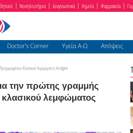
θητικοί
Νοσηλευτήρια
Διαγνωστικά
Χημεία
Φαρμακεία
Γυ
Doctor's Corner
Υγεία Α-Ω
Απόψεις
α Προχωρημένου Κλασικού Λεμφώματος Hodgkin
για την πρώτης γραμμής
 κλασικού λεμφώματος