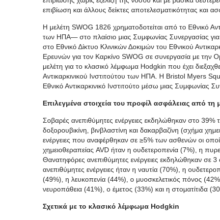
επιβίωση και άλλους δείκτες αποτελεσματικότητας και ασ
Η μελέτη SWOG 1826 χρηματοδοτείται από το Εθνικό Αντι
των ΗΠΑ— στο πλαίσιο μιας Συμφωνίας Συνεργασίας για Έ
στο Εθνικό Δίκτυο Κλινικών Δοκιμών του Εθνικού Αντικαρ
Ερευνών για τον Καρκίνο SWOG σε συνεργασία με την Ομά
μελέτη για το κλασικό λέμφωμα Hodgkin που έχει διεξαχθ
Αντικαρκινικού Ινστιτούτου των ΗΠΑ. Η Bristol Myers Sq
Εθνικό Αντικαρκινικό Ινστιτούτο μέσω μιας Συμφωνίας Συ
Επιλεγμένα στοιχεία του προφίλ ασφάλειας από τη
Σοβαρές ανεπιθύμητες ενέργειες εκδηλώθηκαν στο 39% 
δοξορουβικίνη, βινβλαστίνη και δακαρβαζίνη (σχήμα χημ
ενέργειες που αναφέρθηκαν σε ≥5% των ασθενών οι οποί
χημειοθεραπείας AVD ήταν η ουδετεροπενία (7%), η πυρεξ
Θανατηφόρες ανεπιθύμητες ενέργειες εκδηλώθηκαν σε 3 α
ανεπιθύμητες ενέργειες ήταν η ναυτία (70%), η ουδετερο
(49%), η λευκοπενία (44%), ο μυοσκελετικός πόνος (42%
νευροπάθεια (41%), ο έμετος (33%) και η στοματίτιδα (3
Σχετικά με το κλασικό λέμφωμα Hodgkin