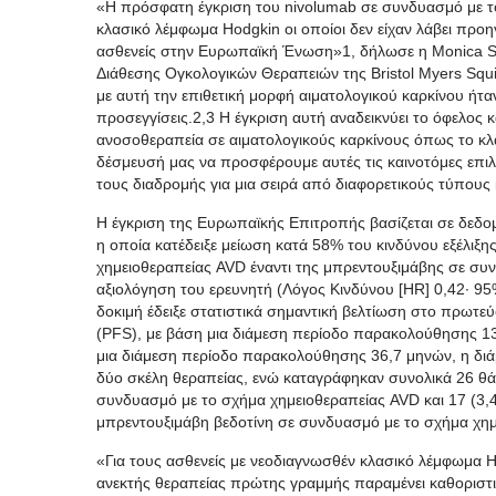
«Η πρόσφατη έγκριση του nivolumab σε συνδυασμό με τ
κλασικό λέμφωμα Hodgkin οι οποίοι δεν είχαν λάβει προ
ασθενείς στην Ευρωπαϊκή Ένωση»1, δήλωσε η Monica S
Διάθεσης Ογκολογικών Θεραπειών της Bristol Myers Squib
με αυτή την επιθετική μορφή αιματολογικού καρκίνου ήτ
προσεγγίσεις.2,3 Η έγκριση αυτή αναδεικνύει το όφελος 
ανοσοθεραπεία σε αιματολογικούς καρκίνους όπως το κλ
δέσμευσή μας να προσφέρουμε αυτές τις καινοτόμες επιλ
τους διαδρομής για μια σειρά από διαφορετικούς τύπους
Η έγκριση της Ευρωπαϊκής Επιτροπής βασίζεται σε δε
η οποία κατέδειξε μείωση κατά 58% του κινδύνου εξέλιξ
χημειοθεραπείας AVD έναντι της μπρεντουξιμάβης σε συ
αξιολόγηση του ερευνητή (Λόγος Κινδύνου [HR] 0,42· 95
δοκιμή έδειξε στατιστικά σημαντική βελτίωση στο πρωτεύ
(PFS), με βάση μια διάμεση περίοδο παρακολούθησης 
μια διάμεση περίοδο παρακολούθησης 36,7 μηνών, η διά
δύο σκέλη θεραπείας, ενώ καταγράφηκαν συνολικά 26 θάν
συνδυασμό με το σχήμα χημειοθεραπείας AVD και 17 (3,
μπρεντουξιμάβη βεδοτίνη σε συνδυασμό με το σχήμα χημ
«Για τους ασθενείς με νεοδιαγνωσθέν κλασικό λέμφωμα Hod
ανεκτής θεραπείας πρώτης γραμμής παραμένει καθοριστική