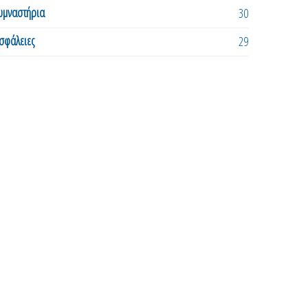
υμναστήρια
30
σφάλειες
29