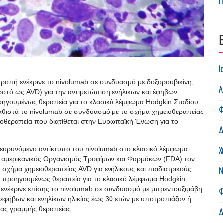
Π
Ι
τροπή ενέκρινε το nivolumab σε συνδυασμό με δοξορουβικίνη,
Α
ωστό ως AVD) για την αντιμετώπιση ενήλικων και έφηβων
ροηγουμένως θεραπεία για το κλασικό λέμφωμα Hodgkin Σταδίου
Φ
 καθιστά το nivolumab σε συνδυασμό με το σχήμα χημειοθεραπείας
οθεραπεία που διατίθεται στην Ευρωπαϊκή Ένωση για το
Δ
.
Χ
διευρυνόμενο αντίκτυπο του nivolumab στο κλασικό λέμφωμα
 ο αμερικανικός Οργανισμός Τροφίμων και Φαρμάκων (FDA) τον
 σχήμα χημειοθεραπείας AVD για ενήλικους και παιδιατρικούς
Ν
άβει προηγουμένως θεραπεία για το κλασικό λέμφωμα Hodgkin
ή ενέκρινε επίσης το nivolumab σε συνδυασμό με μπρεντουξιμάβη
Φ
, εφήβων και ενηλίκων ηλικίας έως 30 ετών με υποτροπιάζον ή
ίας γραμμής θεραπείας.
Δ