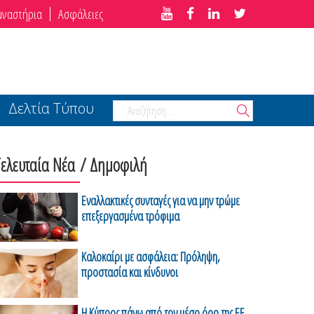
μναστήρια
Ασφάλειες
Δελτία Τύπου
Τελευταία Νέα
/ Δημοφιλή
Εναλλακτικές συνταγές για να μην τρώμε
επεξεργασμένα τρόφιμα
Καλοκαίρι με ασφάλεια: Πρόληψη,
προστασία και κίνδυνοι
Η Κύπρος πάνω από τον μέσο όρο της ΕΕ