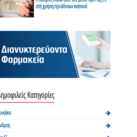
στη χρήση προϊόντων καπνού
ημοφιλείς Κατηγορίες
υναίκα
νδρας