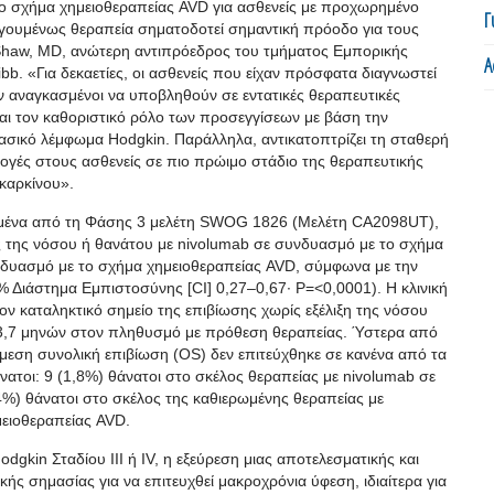
ο σχήμα χημειοθεραπείας AVD για ασθενείς με προχωρημένο
Γ
ηγουμένως θεραπεία σηματοδοτεί σημαντική πρόοδο για τους
haw, MD, ανώτερη αντιπρόεδρος του τμήματος Εμπορικής
Α
b. «Για δεκαετίες, οι ασθενείς που είχαν πρόσφατα διαγνωστεί
αν αναγκασμένοι να υποβληθούν σε εντατικές θεραπευτικές
και τον καθοριστικό ρόλο των προσεγγίσεων με βάση την
ασικό λέμφωμα Hodgkin. Παράλληλα, αντικατοπτρίζει τη σταθερή
ογές στους ασθενείς σε πιο πρώιμο στάδιο της θεραπευτικής
 καρκίνου».
δομένα από τη Φάσης 3 μελέτη SWOG 1826 (Μελέτη CA2098UT),
ης της νόσου ή θανάτου με nivolumab σε συνδυασμό με το σχήμα
νδυασμό με το σχήμα χημειοθεραπείας AVD, σύμφωνα με την
% Διάστημα Εμπιστοσύνης [CI] 0,27–0,67· P=<0,0001). Η κλινική
ον καταληκτικό σημείο της επιβίωσης χωρίς εξέλιξη της νόσου
13,7 μηνών στον πληθυσμό με πρόθεση θεραπείας. Ύστερα από
μεση συνολική επιβίωση (OS) δεν επιτεύχθηκε σε κανένα από τα
ατοι: 9 (1,8%) θάνατοι στο σκέλος θεραπείας με nivolumab σε
4%) θάνατοι στο σκέλος της καθιερωμένης θεραπείας με
ειοθεραπείας AVD.
gkin Σταδίου III ή IV, η εξεύρεση μιας αποτελεσματικής και
ς σημασίας για να επιτευχθεί μακροχρόνια ύφεση, ιδιαίτερα για