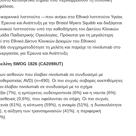
φάλειας.
καρκινικό Ινστιτούτο —που ανήκει στα Εθνικά Ινστιτούτα Υγείας
ρευνα και Ανάπτυξη με την Bristol Myers Squibb και διεξάγεται
κινικού Ινστιτούτου υπό την καθοδήγηση του Δικτύου Κλινικών
δα Παιδιατρικής Ογκολογίας. Πρόκειται για τη μεγαλύτερη
εί στο Εθνικό Δίκτυο Κλινικών Δοκιμών του Εθνικού
uibb συγχρηματοδότησε τη μελέτη και παρείχε το nivolumab στο
νεργασίας για Έρευνα και Ανάπτυξη.
 μελέτη SWOG 1826 (CA2098UT)
των ασθενών που έλαβαν nivolumab σε συνδυασμό με
ειοθεραπείας AVD) (n=490). Οι πιο συχνές σοβαρές ανεπιθύμητες
οι έλαβαν nivolumab σε συνδυασμό με το σχήμα
ία (7%), η εμπύρετος ουδετεροπενία (6%) και η ναυτία (6%).
σθενείς (0,6%), που οφείλονταν σε σήψη. Οι πιο συχνές
πενία (61%), η κόπωση (59%), η αναιμία (51%), η δυσκοιλιότητα
), η αύξηση των τρανσαμινασών (41%), η περιφερική
0%).