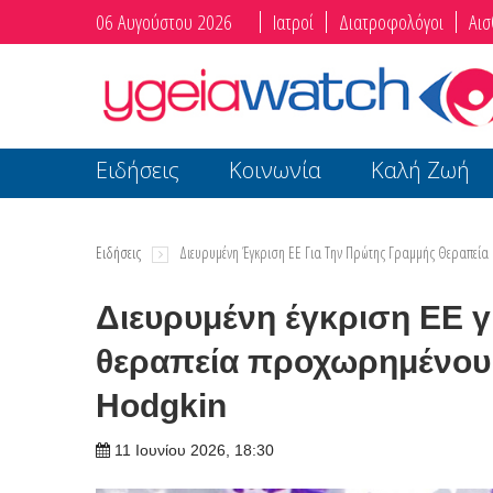
06 Αυγούστου 2026
Ιατροί
Διατροφολόγοι
Αισ
Ειδήσεις
Κοινωνία
Καλή Ζωή
Ειδήσεις
Διευρυμένη Έγκριση ΕΕ Για Την Πρώτης Γραμμής Θεραπεί
Διευρυμένη έγκριση ΕΕ 
θεραπεία προχωρημένου
Hodgkin
11 Ιουνίου 2026, 18:30