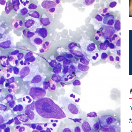
Δ
Γ
Ά