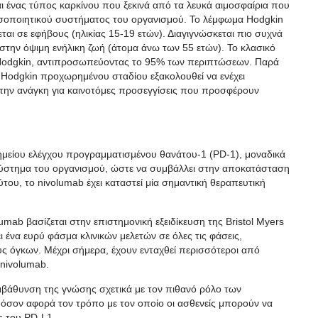
ι ένας τύπος καρκίνου που ξεκινά από τα λευκά αιμοσφαίρια που
οσοποιητικού συστήματος του οργανισμού. Το λέμφωμα Hodgkin
ται σε εφήβους (ηλικίας 15-19 ετών). Διαγιγνώσκεται πιο συχνά
 στην όψιμη ενήλικη ζωή (άτομα άνω των 55 ετών). Το κλασικό
 Hodgkin, αντιπροσωπεύοντας το 95% των περιπτώσεων. Παρά
Hodgkin προχωρημένου σταδίου εξακολουθεί να ενέχει
 την ανάγκη για καινοτόμες προσεγγίσεις που προσφέρουν
σημείου ελέγχου προγραμματισμένου θανάτου-1 (PD-1), μοναδικά
ό σύστημα του οργανισμού, ώστε να συμβάλλει στην αποκατάσταση
του, το nivolumab έχει καταστεί μία σημαντική θεραπευτική
ab βασίζεται στην επιστημονική εξειδίκευση της Bristol Myers
 ένα ευρύ φάσμα κλινικών μελετών σε όλες τις φάσεις,
 όγκων. Μέχρι σήμερα, έχουν ενταχθεί περισσότεροι από
υ nivolumab.
εμβάθυνση της γνώσης σχετικά με τον πιθανό ρόλο των
α όσον αφορά τον τρόπο με τον οποίο οι ασθενείς μπορούν να
ς του PD-L1.