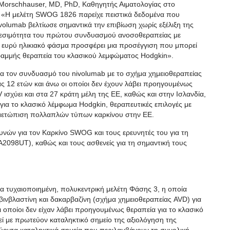
 Morschhauser, MD, PhD, Καθηγητής Αιματολογίας στο
z. «Η μελέτη SWOG 1826 παρείχε πειστικά δεδομένα που
volumab βελτίωσε σημαντικά την επιβίωση χωρίς εξέλιξη της
αθεσιμότητα του πρώτου συνδυασμού ανοσοθεραπείας με
α ευρύ ηλικιακό φάσμα προσφέρει μια προσέγγιση που μπορεί
γραμμής θεραπεία του κλασικού λεμφώματος Hodgkin».
α τον συνδυασμό του nivolumab με το σχήμα χημειοθεραπείας
ας 12 ετών και άνω οι οποίοι δεν έχουν λάβει προηγουμένως
V ισχύει και στα 27 κράτη μέλη της ΕΕ, καθώς και στην Ισλανδία,
 για το κλασικό λέμφωμα Hodgkin, θεραπευτικές επιλογές με
ντιμετώπιση πολλαπλών τύπων καρκίνου στην ΕΕ.
ευνών για τον Καρκίνο SWOG και τους ερευνητές του για τη
2098UT), καθώς και τους ασθενείς για τη σημαντική τους
α τυχαιοποιημένη, πολυκεντρική μελέτη Φάσης 3, η οποία
βινβλαστίνη και δακαρβαζίνη (σχήμα χημειοθεραπείας AVD) για
οι οποίοι δεν είχαν λάβει προηγουμένως θεραπεία για το κλασικό
τεί με πρωτεύον καταληκτικό σημείο της αξιολόγηση της
ρεύοντα καταληκτικά σημεία που περιλαμβάνουν τη συνολική