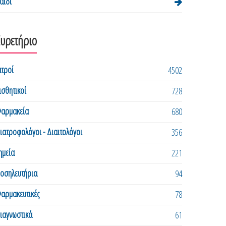
αιδί
Ευρετήριο
ατροί
4502
ισθητικοί
728
αρμακεία
680
ιατροφολόγοι - Διαιτολόγοι
356
ημεία
221
οσηλευτήρια
94
αρμακευτικές
78
ιαγνωστικά
61