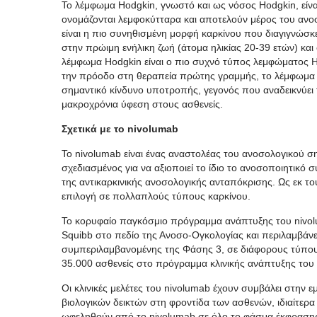
Το λέμφωμα Hodgkin, γνωστό και ως νόσος Hodgkin, είνα
ονομάζονται λεμφοκύτταρα και αποτελούν μέρος του αν
είναι η πιο συνηθισμένη μορφή καρκίνου που διαγιγνώσκε
στην πρώιμη ενήλικη ζωή (άτομα ηλικίας 20-39 ετών) και
λέμφωμα Hodgkin είναι ο πιο συχνό τύπος λεμφώματος
την πρόοδο στη θεραπεία πρώτης γραμμής, το λέμφωμα 
σημαντικό κίνδυνο υποτροπής, γεγονός που αναδεικνύει
μακροχρόνια ύφεση στους ασθενείς.
Σχετικά με το nivolumab
Το nivolumab είναι ένας αναστολέας του ανοσολογικού 
σχεδιασμένος για να αξιοποιεί το ίδιο το ανοσοποιητικ
της αντικαρκινικής ανοσολογικής ανταπόκρισης. Ως εκ τού
επιλογή σε πολλαπλούς τύπους καρκίνου.
Το κορυφαίο παγκόσμιο πρόγραμμα ανάπτυξης του nivolum
Squibb στο πεδίο της Ανοσο-Ογκολογίας και περιλαμβάνει
συμπεριλαμβανομένης της Φάσης 3, σε διάφορους τύπους
35.000 ασθενείς στο πρόγραμμα κλινικής ανάπτυξης το
Οι κλινικές μελέτες του nivolumab έχουν συμβάλει στην 
βιολογικών δεικτών στη φροντίδα των ασθενών, ιδιαίτερ
ωφεληθούν από το nivolumab σε όλο το φάσμα έκφραση