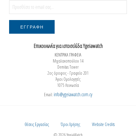
Επικοινωνία για ιστοσελίδα Ygeiawatch
ΚΕΝΤΡΙΚΑ ΓΡΑΦΕΙΑ
Μιχαλακοπούλου 14
Demitas Tower
2ος όροφος - Γραφείο 201
Άγιοι Ομολογητές
1075 Λευκωσία
info@ygeiawatch.com.cy
Email:
Θέσεις Εργασίας
Όροι Χρήσης
Website Credits
© 2026 YgeiaWatch