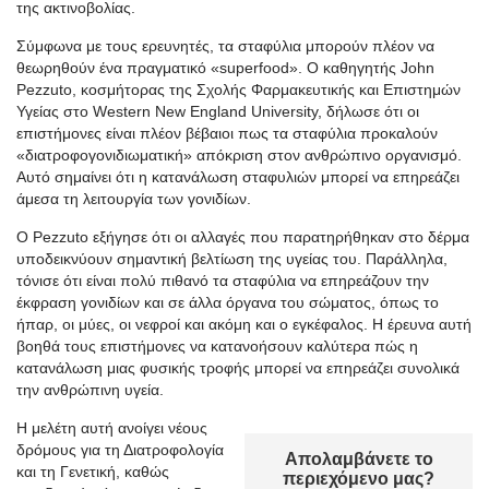
της ακτινοβολίας.
Σύμφωνα με τους ερευνητές, τα σταφύλια μπορούν πλέον να
θεωρηθούν ένα πραγματικό «superfood». Ο καθηγητής John
Pezzuto, κοσμήτορας της Σχολής Φαρμακευτικής και Επιστημών
Υγείας στο Western New England University, δήλωσε ότι οι
επιστήμονες είναι πλέον βέβαιοι πως τα σταφύλια προκαλούν
«διατροφογονιδιωματική» απόκριση στον ανθρώπινο οργανισμό.
Αυτό σημαίνει ότι η κατανάλωση σταφυλιών μπορεί να επηρεάζει
άμεσα τη λειτουργία των γονιδίων.
Ο Pezzuto εξήγησε ότι οι αλλαγές που παρατηρήθηκαν στο δέρμα
υποδεικνύουν σημαντική βελτίωση της υγείας του. Παράλληλα,
τόνισε ότι είναι πολύ πιθανό τα σταφύλια να επηρεάζουν την
έκφραση γονιδίων και σε άλλα όργανα του σώματος, όπως το
ήπαρ, οι μύες, οι νεφροί και ακόμη και ο εγκέφαλος. Η έρευνα αυτή
βοηθά τους επιστήμονες να κατανοήσουν καλύτερα πώς η
κατανάλωση μιας φυσικής τροφής μπορεί να επηρεάζει συνολικά
την ανθρώπινη υγεία.
Η μελέτη αυτή ανοίγει νέους
δρόμους για τη Διατροφολογία
Απολαμβάνετε το
και τη Γενετική, καθώς
περιεχόμενο μας?