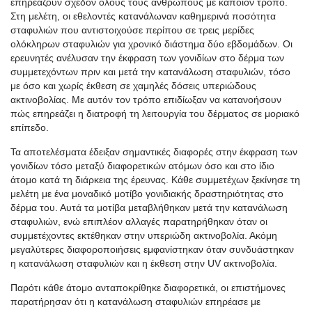
επηρεάζουν σχεδόν όλους τους ανθρώπους με κάποιον τρόπο.
Στη μελέτη, οι εθελοντές κατανάλωναν καθημερινά ποσότητα
σταφυλιών που αντιστοιχούσε περίπου σε τρεις μερίδες
ολόκληρων σταφυλιών για χρονικό διάστημα δύο εβδομάδων. Οι
ερευνητές ανέλυσαν την έκφραση των γονιδίων στο δέρμα των
συμμετεχόντων πριν και μετά την κατανάλωση σταφυλιών, τόσο
με όσο και χωρίς έκθεση σε χαμηλές δόσεις υπεριώδους
ακτινοβολίας. Με αυτόν τον τρόπο επιδίωξαν να κατανοήσουν
πώς επηρεάζει η διατροφή τη λειτουργία του δέρματος σε μοριακό
επίπεδο.
Τα αποτελέσματα έδειξαν σημαντικές διαφορές στην έκφραση των
γονιδίων τόσο μεταξύ διαφορετικών ατόμων όσο και στο ίδιο
άτομο κατά τη διάρκεια της έρευνας. Κάθε συμμετέχων ξεκίνησε τη
μελέτη με ένα μοναδικό μοτίβο γονιδιακής δραστηριότητας στο
δέρμα του. Αυτά τα μοτίβα μεταβλήθηκαν μετά την κατανάλωση
σταφυλιών, ενώ επιπλέον αλλαγές παρατηρήθηκαν όταν οι
συμμετέχοντες εκτέθηκαν στην υπεριώδη ακτινοβολία. Ακόμη
μεγαλύτερες διαφοροποιήσεις εμφανίστηκαν όταν συνδυάστηκαν
η κατανάλωση σταφυλιών και η έκθεση στην UV ακτινοβολία.
Παρότι κάθε άτομο ανταποκρίθηκε διαφορετικά, οι επιστήμονες
παρατήρησαν ότι η κατανάλωση σταφυλιών επηρέασε με