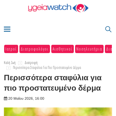
Ιατροί
Διατροφολόγοι
Αισθητικοί
Νοσηλευτήρια
Διαγ
Καλή Ζωή
Διατροφή
Περισσότερα Σταφύλια Για Πιο Προστατευμένο Δέρμα
Περισσότερα σταφύλια για
πιο προστατευμένο δέρμα
20 Μαΐου 2026, 16:00