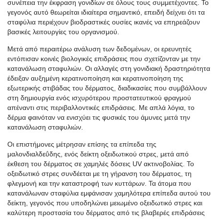
συνέπεια την έκφραση γονιδίων σε όλους τους συμμετέχοντες. Το
γεγονός αυτό θεωρείται ιδιαίτερα σημαντικό, επειδή δείχνει ότι τα
σταφύλια περιέχουν βιοδραστικές ουσίες ικανές να επηρεάζουν
βασικές λειτουργίες του οργανισμού.
Μετά από περαιτέρω ανάλυση των δεδομένων, οι ερευνητές
εντόπισαν κοινές βιολογικές επιδράσεις που σχετίζονταν με την
κατανάλωση σταφυλιών. Οι αλλαγές στη γονιδιακή δραστηριότητα
έδειξαν αυξημένη κερατινοποίηση και κερατινοποίηση της
εξωτερικής στιβάδας του δέρματος, διαδικασίες που συμβάλλουν
στη δημιουργία ενός ισχυρότερου προστατευτικού φραγμού
απέναντι στις περιβαλλοντικές επιδράσεις. Με απλά λόγια, το
δέρμα φαινόταν να ενισχύει τις φυσικές του άμυνες μετά την
κατανάλωση σταφυλιών.
Οι επιστήμονες μέτρησαν επίσης τα επίπεδα της
μαλονδιαλδεΰδης, ενός δείκτη οξειδωτικού στρες, μετά από
έκθεση του δέρματος σε χαμηλές δόσεις UV ακτινοβολίας. Το
οξειδωτικό στρες συνδέεται με τη γήρανση του δέρματος, τη
φλεγμονή και την καταστροφή των κυττάρων. Τα άτομα που
κατανάλωναν σταφύλια εμφάνισαν χαμηλότερα επίπεδα αυτού του
δείκτη, γεγονός που υποδηλώνει μειωμένο οξειδωτικό στρες και
καλύτερη προστασία του δέρματος από τις βλαβερές επιδράσεις