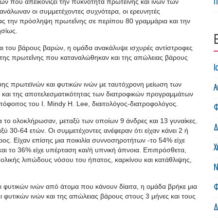
Π
ν που απεικονίζει την πυκνότητα πρωτεΐνης και ινών των
τανάλωναν οι συμμετέχοντες συχνότερα, οι ερευνητές
ας την πρόσληψη πρωτεΐνης σε περίπου 80 γραμμάρια και την
ησίως.
ι του βάρους βαρών, η ομάδα ανακάλυψε ισχυρές αντίστροφες
 της πρωτεΐνης που καταναλώθηκαν και της απώλειας βάρους
Ι
ης πρωτεϊνών και φυτικών ινών με ταυτόχρονη μείωση των
Α
ας και της αποτελεσματικότητας των διατροφικών προγραμμάτων
φοιτος του Ι. Mindy H. Lee, διαιτολόγος-διατροφολόγος.
Φ
 το ολοκλήρωσαν, μεταξύ των οποίων 9 άνδρες και 13 γυναίκες.
Δ
ύ 30-64 ετών. Οι συμμετέχοντες ανέφεραν ότι είχαν κάνει 2 ή
ς. Είχαν επίσης μια ποικιλία συννοσηροτήτων -το 54% είχε
Χ
αι το 36% είχε υπέρταση και/ή υπνική άπνοια. Επιπρόσθετα,
οολικής λιπώδους νόσου του ήπατος, καρκίνου και κατάθλιψης,
Ν
Φ
φυτικών ινών από άτομα που κάνουν δίαιτα, η ομάδα βρήκε μια
 φυτικών ινών και της απώλειας βάρους στους 3 μήνες και τους
Δ