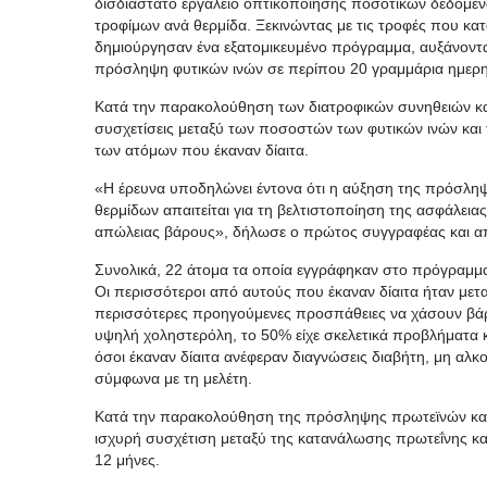
δισδιάστατο εργαλείο οπτικοποίησης ποσοτικών δεδομένω
τροφίμων ανά θερμίδα. Ξεκινώντας με τις τροφές που κα
δημιούργησαν ένα εξατομικευμένο πρόγραμμα, αυξάνοντ
πρόσληψη φυτικών ινών σε περίπου 20 γραμμάρια ημερ
Κατά την παρακολούθηση των διατροφικών συνηθειών κα
συσχετίσεις μεταξύ των ποσοστών των φυτικών ινών και
των ατόμων που έκαναν δίαιτα.
«Η έρευνα υποδηλώνει έντονα ότι η αύξηση της πρόσληψ
θερμίδων απαιτείται για τη βελτιστοποίηση της ασφάλει
απώλειας βάρους», δήλωσε ο πρώτος συγγραφέας και από
Συνολικά, 22 άτομα τα οποία εγγράφηκαν στο πρόγραμμα
Οι περισσότεροι από αυτούς που έκαναν δίαιτα ήταν μεταξ
περισσότερες προηγούμενες προσπάθειες να χάσουν βάρο
υψηλή χοληστερόλη, το 50% είχε σκελετικά προβλήματα κ
όσοι έκαναν δίαιτα ανέφεραν διαγνώσεις διαβήτη, μη αλκ
σύμφωνα με τη μελέτη.
Κατά την παρακολούθηση της πρόσληψης πρωτεϊνών και 
ισχυρή συσχέτιση μεταξύ της κατανάλωσης πρωτεΐνης και
12 μήνες.