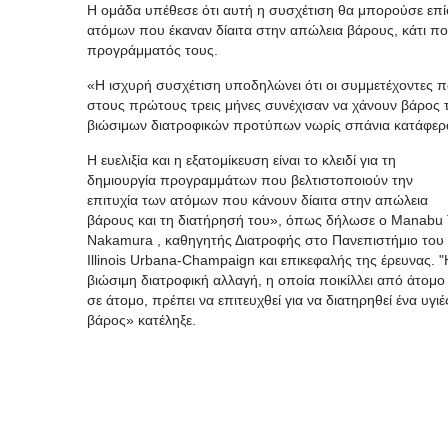
Η ομάδα υπέθεσε ότι αυτή η συσχέτιση θα μπορούσε επίσ
ατόμων που έκαναν δίαιτα στην απώλεια βάρους, κάτι που
προγράμματός τους.
«Η ισχυρή συσχέτιση υποδηλώνει ότι οι συμμετέχοντες 
στους πρώτους τρεις μήνες συνέχισαν να χάνουν βάρος 
βιώσιμων διατροφικών προτύπων νωρίς σπάνια κατάφερα
Η ευελιξία και η εξατομίκευση είναι το κλειδί για τη
δημιουργία προγραμμάτων που βελτιστοποιούν την
επιτυχία των ατόμων που κάνουν δίαιτα στην απώλεια
βάρους και τη διατήρησή του», όπως δήλωσε ο Manabu 
Nakamura , καθηγητής Διατροφής στο Πανεπιστήμιο του
Illinois Urbana-Champaign και επικεφαλής της έρευνας. "
βιώσιμη διατροφική αλλαγή, η οποία ποικίλλει από άτομο
σε άτομο, πρέπει να επιτευχθεί για να διατηρηθεί ένα υγιέ
βάρος» κατέληξε.