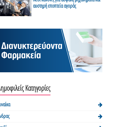
αυστηρή εποπτεία αγοράς
ημοφιλείς Κατηγορίες
υναίκα
νδρας