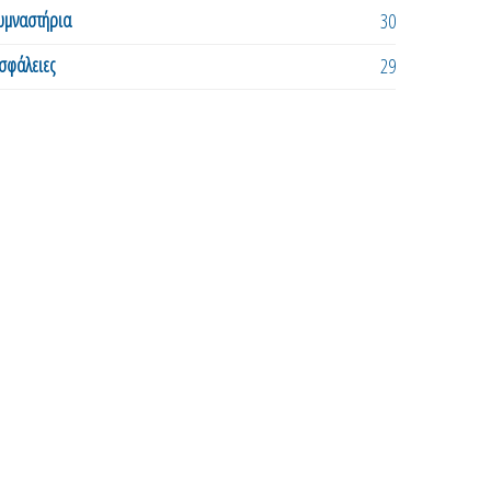
υμναστήρια
30
σφάλειες
29