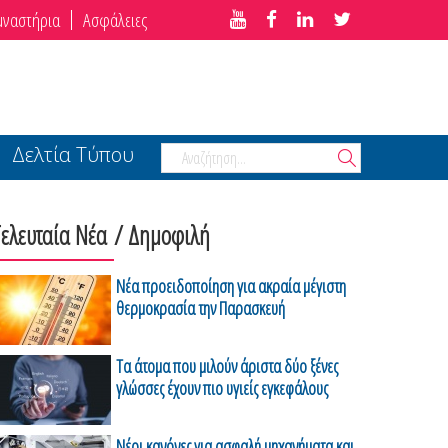
μναστήρια
Ασφάλειες
Δελτία Τύπου
Τελευταία Νέα
/ Δημοφιλή
Νέα προειδοποίηση για ακραία μέγιστη
θερμοκρασία την Παρασκευή
Τα άτομα που μιλούν άριστα δύο ξένες
γλώσσες έχουν πιο υγιείς εγκεφάλους
Νέοι κανόνες για ασφαλή μηχανήματα και