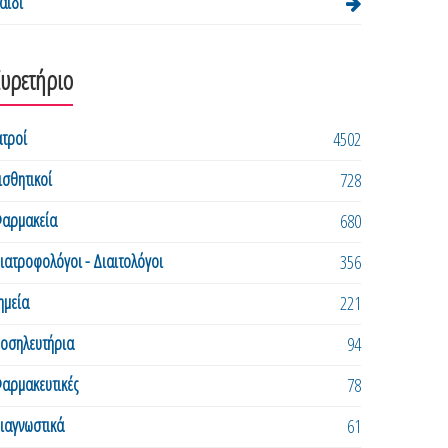
αιδί
Ευρετήριο
ατροί
4502
ισθητικοί
728
αρμακεία
680
ιατροφολόγοι - Διαιτολόγοι
356
ημεία
221
οσηλευτήρια
94
αρμακευτικές
78
ιαγνωστικά
61