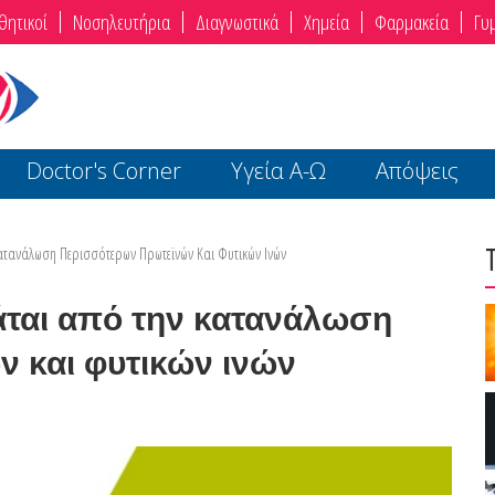
θητικοί
Νοσηλευτήρια
Διαγνωστικά
Χημεία
Φαρμακεία
Γυ
Doctor's Corner
Υγεία Α-Ω
Απόψεις
ατανάλωση Περισσότερων Πρωτεϊνών Και Φυτικών Ινών
άται από την κατανάλωση
 και φυτικών ινών