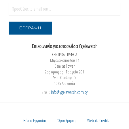
Επικοινωνία για ιστοσελίδα Ygeiawatch
ΚΕΝΤΡΙΚΑ ΓΡΑΦΕΙΑ
Μιχαλακοπούλου 14
Demitas Tower
2ος όροφος - Γραφείο 201
Άγιοι Ομολογητές
1075 Λευκωσία
info@ygeiawatch.com.cy
Email:
Θέσεις Εργασίας
Όροι Χρήσης
Website Credits