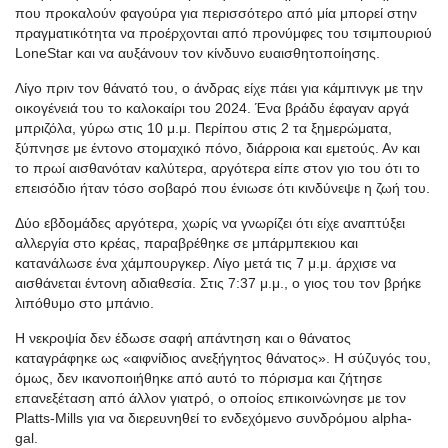
που προκαλούν φαγούρα για περισσότερο από μία μπορεί στην
πραγματικότητα να προέρχονται από προνύμφες του τσιμπουριού
Lone
Star
και να αυξάνουν τον κίνδυνο ευαισθητοποίησης.
Λίγο πριν τον θάνατό του, ο άνδρας είχε πάει για κάμπινγκ με την
οικογένειά του το καλοκαίρι του 2024. Ένα βράδυ έφαγαν αργά
μπριζόλα, γύρω στις 10 μ.μ. Περίπου στις 2 τα ξημερώματα,
ξύπνησε με έντονο στομαχικό πόνο, διάρροια και εμετούς. Αν και
το πρωί αισθανόταν καλύτερα, αργότερα είπε στον γιο του ότι το
επεισόδιο ήταν τόσο σοβαρό που ένιωσε ότι κινδύνεψε η ζωή του.
Δύο εβδομάδες αργότερα, χωρίς να γνωρίζει ότι είχε αναπτύξει
αλλεργία στο κρέας, παραβρέθηκε σε μπάρμπεκιου και
κατανάλωσε ένα χάμπουργκερ. Λίγο μετά τις 7 μ.μ. άρχισε να
αισθάνεται έντονη αδιαθεσία. Στις 7:37 μ.μ., ο γιος του τον βρήκε
λιπόθυμο στο μπάνιο.
Η νεκροψία δεν έδωσε σαφή απάντηση και ο θάνατος
καταγράφηκε ως
«
αιφνίδιος α
νεξήγητος
θάν
α
τος
».
Η σύζυγός του,
όμως, δεν ικανοποιήθηκε από αυτό το πόρισμα και ζήτησε
επανεξέταση από άλλον γιατρό, ο οποίος επικοινώνησε με τον
Platts
-Mills για να διερευνηθεί το ενδεχόμενο συνδρόμου
alpha-
gal
.