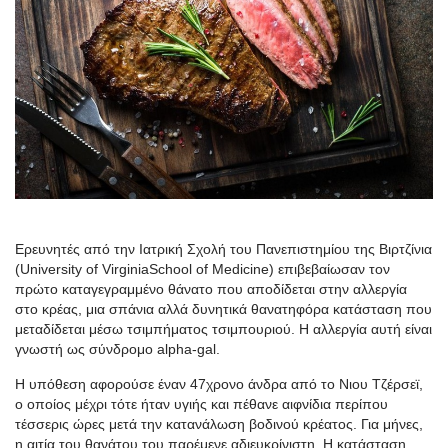
Ερευνητές από την Ιατρική Σχολή του Πανεπιστημίου της Βιρτζίνια
(
University
of
Virginia
School
of
Medicine
) επιβεβαίωσαν τον
πρώτο καταγεγραμμένο θάνατο που αποδίδεται στην αλλεργία
στο κρέας, μια σπάνια αλλά δυνητικά θανατηφόρα κατάσταση που
μεταδίδεται μέσω τσιμπήματος τσιμπουριού. Η αλλεργία αυτή είναι
γνωστή ως σύνδρομο
alpha-gal
.
Η υπόθεση αφορούσε έναν 47χρονο άνδρα από το Νιου
Τζέρσεϊ
,
ο οποίος μέχρι τότε ήταν υγιής και πέθανε αιφνίδια περίπου
τέσσερις ώρες μετά την κατανάλωση βοδινού κρέατος. Για μήνες,
η αιτία του θανάτου του παρέμενε αδιευκρίνιστη. Η κατάσταση