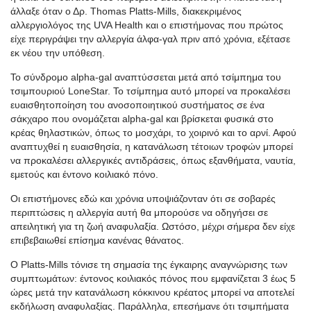
άλλαξε όταν ο Δ
ρ.
Thomas
Platts
-Mills, διακεκριμένος
αλλεργιολόγος της UVA Health και ο επιστήμονας που πρώτος
είχε περιγράψει την αλλεργία άλφα-
γαλ
πριν από χρόνια, εξέτασε
εκ νέου την υπόθεση.
Το σύνδρομο
alpha-gal
αναπτύσσεται μετά από τσίμπημα του
τσιμπουριού
Lone
Star
. Το τσίμπημα αυτό μπορεί να προκαλέσει
ευαισθητοποίηση του ανοσοποιητικού συστήματος σε ένα
σάκχαρο που ονομάζεται
alpha-gal
και βρίσκεται φυσικά στο
κρέας θηλαστικών, όπως το μοσχάρι, το χοιρινό και το αρνί. Αφού
αναπτυχθεί η ευαισθησία, η κατανάλωση τέτοιων τροφών μπορεί
να προκαλέσει αλλεργικές αντιδράσεις, όπως εξανθήματα, ναυτία,
εμετούς και έντονο κοιλιακό πόνο.
Οι επιστήμονες εδώ και χρόνια υποψιάζονταν ότι σε σοβαρές
περιπτώσεις η αλλεργία αυτή θα μπορούσε να οδηγήσει σε
απειλητική για τη ζωή αναφυλαξία. Ωστόσο, μέχρι σήμερα δεν είχε
επιβεβαιωθεί επίσημα κανένας θάνατος.
Ο
Platts
-Mills τόνισε τη σημασία της έγκαιρης αναγνώρισης των
συμπτωμάτων: έντονος κοιλιακός πόνος που εμφανίζεται 3 έως 5
ώρες μετά την κατανάλωση κόκκινου κρέατος μπορεί να αποτελεί
εκδήλωση αναφυλαξίας. Παράλληλα, επεσήμανε ότι τσιμπήματα