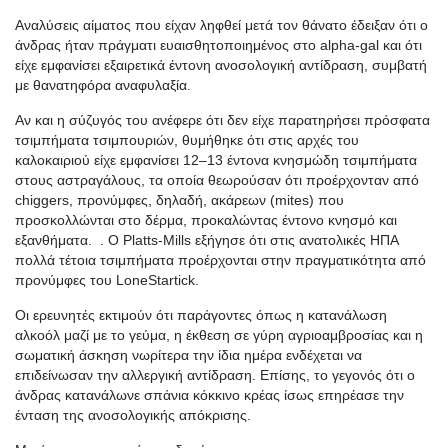
Αναλύσεις αίματος που είχαν ληφθεί μετά τον θάνατο έδειξαν ότι ο
άνδρας ήταν πράγματι ευαισθητοποιημένος στο
alpha-gal
και ότι
είχε εμφανίσει εξαιρετικά έντονη ανοσολογική αντίδραση, συμβατή
με θανατηφόρα αναφυλαξία.
Αν και η σύζυγός του ανέφερε ότι δεν είχε παρατηρήσει πρόσφατα
τσιμπήματα τσιμπουριών, θυμήθηκε ότι στις αρχές του
καλοκαιριού είχε εμφανίσει 12
–13
έντονα κνησμώδη τσιμπήματα
στους αστραγάλους, τα οποία θεωρούσαν ότι προέρχονταν από
chiggers
, προνύμφες, δηλαδή,
ακάρεων
(
mites
) που
προσκολλώνται στο δέρμα, προκαλώντας έντονο κνησμό και
εξανθήματα. . Ο
Platts
-Mills εξήγησε ότι στις ανατολικές ΗΠΑ
πολλά τέτοια τσιμπήματα προέρχονται στην πραγματικότητα από
προνύμφες του
Lone
Star
tick
.
Οι ερευνητές εκτιμούν ότι παράγοντες όπως η κατανάλωση
αλκοόλ μαζί με το γεύμα, η έκθεση σε γύρη
αγριοαμβροσίας
και η
σωματική άσκηση νωρίτερα την ίδια ημέρα ενδέχεται να
επιδείνωσαν την αλλεργική αντίδραση. Επίσης, το γεγονός ότι ο
άνδρας κατανάλωνε σπάνια κόκκινο κρέας ίσως επηρέασε την
ένταση της ανοσολογικής απόκρισης.