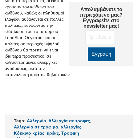
Μετά το περιστατικό, οι ειδικοί
κρούουν τον κώδωνα του
Απολαμβάνετε το
κινδύνου, καθώς οι πληθυσμοί
περιεχόμενο μας?
ελαφιών αυξάνονται σε πολλές
Εγγραφείτε στο
πολιτείες, ευνοώντας την
newsletter μας!
εξάπλωση του τσιμπουριού
Lone
Star
. Οι γιατροί και οι
πολίτες σε περιοχές υψηλού
κινδύνου θα πρέπει να είναι
ιδιαίτερα προσεκτικοί σε
καθυστερημένες αλλεργικές
αντιδράσεις μετά την
κατανάλωση κρέατος θηλαστικών.
Tags:
Αλλεργία
,
Αλλεργία σε τροφές
,
Αλλεργία σε τρόφιμα
,
αλλεργίες
,
Κόκκινο κρέας
,
κρέας
,
Τροφική