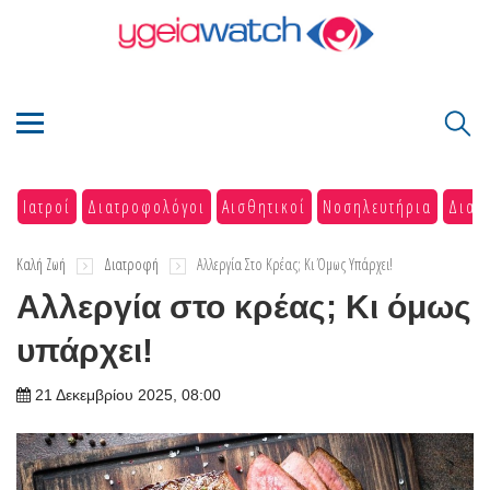
Ιατροί
Διατροφολόγοι
Αισθητικοί
Νοσηλευτήρια
Διαγ
Καλή Ζωή
Διατροφή
Αλλεργία Στο Κρέας; Κι Όμως Υπάρχει!
Αλλεργία στο κρέας; Κι όμως
υπάρχει!
21 Δεκεμβρίου 2025, 08:00